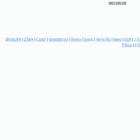
BrickUFA
|
ZTark
|
Софт
|
smetafor.ru
|
Техно-Голод
|
ЧеЧу.Ru
|
кино
|
Soft
|
:( 0
РУша
| |
П