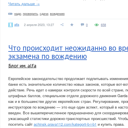
Читать дальше →
надо
,
проверить
,
сдачи
,
вождению
alfa
2 апреля 2023, 13:27
0
658
Что происходит неожиданно во вр
экзамена по вождению
Блог им. alfa
Европейское законодательство продолжает подпитывать изменения 
банке есть значительное количество новых законов, которые вот-во
действие. Речь идет о камерах контроля скорости по всей стране,
штрафных баллов, специальном отделе дорожного движения Garda 
как и в большинстве других европейских стран. Регулирование, про
инструкторов по вождению — это еще один аспект, который в наст
введен. Все вышеперечисленное предназначено для скоординиров
ужасающей статистики дорожно-транспортных происшествий. Чтобы 
посетить сайт
achinsk.prava112.com/kategorii-b-i-b1
и купить права.