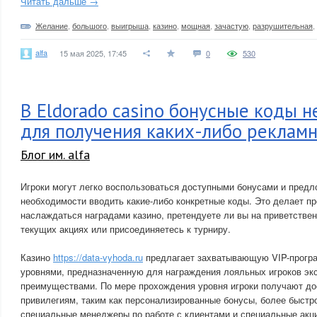
Читать дальше →
Желание
,
большого
,
выигрыша
,
казино
,
мощная
,
зачастую
,
разрушительная
,
alfa
15 мая 2025, 17:45
0
530
В Eldorado casino бонусные коды н
для получения каких-либо реклам
Блог им. alfa
Игроки могут легко воспользоваться доступными бонусами и предл
необходимости вводить какие-либо конкретные коды. Это делает п
наслаждаться наградами казино, претендуете ли вы на приветствен
текущих акциях или присоединяетесь к турниру.
Казино
https://data-vyhoda.ru
предлагает захватывающую VIP-прогр
уровнями, предназначенную для награждения лояльных игроков э
преимуществами. По мере прохождения уровня игроки получают до
привилегиям, таким как персонализированные бонусы, более быстро
специальные менеджеры по работе с клиентами и специальные акци