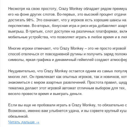
Несмотря на свою простоту, Crazy Monkey обладает рядом преиму
его на фоне других слотов. Во-первых, это высокий процент отдачи
достигать 98%. Это означает, что у игроков есть хорошие шансы н
перспективе. Во-вторых, бонусная игра и риск-игра добавляют азар
выигрыш. В-третьих, слот доступен на различных платформах, вк
мобильные устройства, что позволяет играть в любое время и в лю
Многие игроки отмечают, что Crazy Monkey – это не просто игровой
способ отвлечься от повседневной рутины и получить заряд полож
символы, яркая графика и динамичный геймплей создают атмосфер
Неудивительно, что Crazy Monkey остается одним из самых популя
многих лет. Он привлекает как опытных игроков, так и новичков, к
знакомиться с миром азартных развлечений. Простота правил, щед
тематика делают этот игровой автомат отличным выбором для тех,
весело провести время и выиграть деньги.
Если вы еще не пробовали играть в Crazy Monkey, то обязательно с
Возможно, именно вам улыбнется удача, и вы сорвете крупный куш
обезьянкой.
Читать дальше →