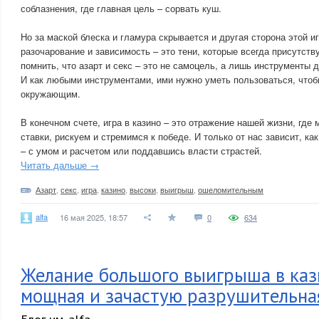
соблазнения, где главная цель – сорвать куш.
Но за маской блеска и гламура скрывается и другая сторона этой иг
разочарование и зависимость – это тени, которые всегда присутств
помнить, что азарт и секс – это не самоцель, а лишь инструменты
И как любыми инструментами, ими нужно уметь пользоваться, чтоб
окружающим.
В конечном счете, игра в казино – это отражение нашей жизни, где
ставки, рискуем и стремимся к победе. И только от нас зависит, как
– с умом и расчетом или поддавшись власти страстей.
Читать дальше →
Азарт
,
секс
,
игра
,
казино
,
высоки
,
выигрыш
,
ошеломительным
alfa
16 мая 2025, 18:57
0
634
Желание большого выигрыша в каз
мощная и зачастую разрушительна