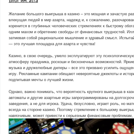
Блог им. alfa
Желание большого выигрыша в казино – это мощная и зачастую ра
влекущая людей в мир азарта, надежд и, к сожалению, разочарова
коренится в глубинных человеческих стремлениях к быстрому обо
одним махом и обретению свободы от финансовых трудностей. Илл
затмевая собой рациональное мышление и здравый смысл. Испыта
— это лучшая площадка для азарта и чувства!
Казино, в свою очередь, умело эксплуатируют эту психологическу
атмосферу праздника, роскоши и бесконечных возможностей. Яркие 
музыка и дружелюбные дилеры – все это призвано усилить ощущен
игру. Рекламные кампании обещают невероятные джекпоты и истор
подпитывая мечты о лучшей жизни.
Однако, важно понимать, что вероятность крупного выигрыша в каз
автоматы и другие азартные игры запрограммированы на долгосро
заведения, а не для игрока. Удача, безусловно, играет роль, но м
всегда на стороне казино. Поэтому стремление к большому выигрыш
навязчивым, может привести к серьезным финансовым проблемам, 