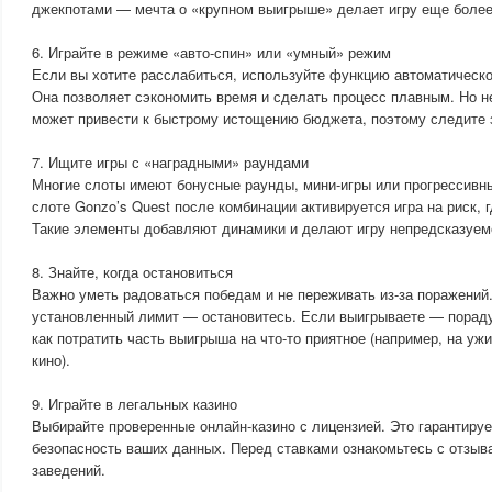
джекпотами — мечта о «крупном выигрыше» делает игру еще боле
6. Играйте в режиме «авто-спин» или «умный» режим
Если вы хотите расслабиться, используйте функцию автоматическо
Она позволяет сэкономить время и сделать процесс плавным. Но не
может привести к быстрому истощению бюджета, поэтому следите 
7. Ищите игры с «наградными» раундами
Многие слоты имеют бонусные раунды, мини-игры или прогрессивн
слоте Gonzo’s Quest после комбинации активируется игра на риск,
Такие элементы добавляют динамики и делают игру непредсказуем
8. Знайте, когда остановиться
Важно уметь радоваться победам и не переживать из-за поражений
установленный лимит — остановитесь. Если выигрываете — пораду
как потратить часть выигрыша на что-то приятное (например, на уж
кино).
9. Играйте в легальных казино
Выбирайте проверенные онлайн-казино с лицензией. Это гарантируе
безопасность ваших данных. Перед ставками ознакомьтесь с отзыв
заведений.