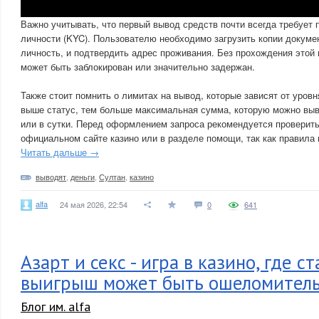
Важно учитывать, что первый вывод средств почти всегда требует
личности (KYC). Пользователю необходимо загрузить копии докум
личность, и подтвердить адрес проживания. Без прохождения этой
может быть заблокирован или значительно задержан.
Также стоит помнить о лимитах на вывод, которые зависят от уровн
выше статус, тем больше максимальная сумма, которую можно выв
или в сутки. Перед оформлением запроса рекомендуется проверить
официальном сайте казино или в разделе помощи, так как правила 
Читать дальше →
выводят
,
деньги
,
Султан
,
казино
alfa
24 мая 2026, 22:54
0
641
Азарт и секс - игра в казино, где с
выигрыш может быть ошеломител
Блог им. alfa