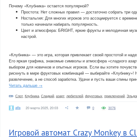
Почему «Клубника» остается популярной?
Простота: Нет сложных правил — достаточно собрать три од
Ностальгия: Для многих игроков это ассоциируется с времен
только начинали набирать популярность.
Цвет и атмосфера: БRIGHT, яркие фрукты и мелодичная муз
настрой.
«Клубника» — это игра, которая привлекает своей простотой и над
Его яркая графика, знакомые символы и атмосфера «сладкого аза
выбором для новичков и опытных игроков. Если вы хотите почувств
рискнуть в мире фруктовых комбинаций — выбирайте «Клубнику»! Н
развлечение, а не способ заработка. Удачи и пусть ваши спины при
Читать дальше →
Слот
,
Клубника
,
Сладкий
,
азарт
,
любителей
,
фруктовых
,
приключений
,
Эльдо
alfa
20 марта 2025, 20:03
0
3076
Игровой автомат Crazy Monkey в Cl