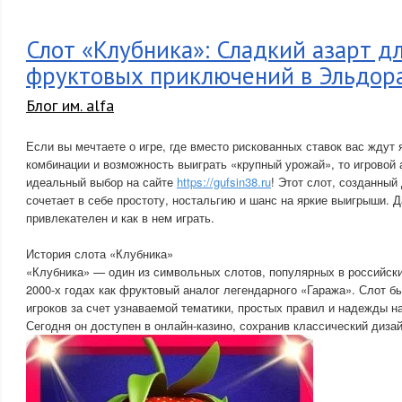
Слот «Клубника»: Сладкий азарт д
фруктовых приключений в Эльдор
Блог им. alfa
Если вы мечтаете о игре, где вместо рискованных ставок вас ждут
комбинации и возможность выиграть «крупный урожай», то игровой
идеальный выбор на сайте
https://gufsin38.ru
! Этот слот, созданный
сочетает в себе простоту, ностальгию и шанс на яркие выигрыши. 
привлекателен и как в нем играть.
История слота «Клубника»
«Клубника» — один из символьных слотов, популярных в российски
2000-х годах как фруктовый аналог легендарного «Гаража». Слот б
игроков за счет узнаваемой тематики, простых правил и надежды н
Сегодня он доступен в онлайн-казино, сохранив классический дизай