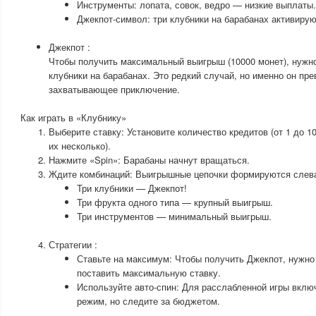
Инструменты: лопата, совок, ведро — низкие выплаты.
Джекпот-символ: три клубники на барабанах активирую
Джекпот :
Чтобы получить максимальный выигрыш (10000 монет), нужно
клубники на барабанах. Это редкий случай, но именно он пре
захватывающее приключение.
Как играть в «Клубнику»
Выберите ставку: Установите количество кредитов (от 1 до 10
их несколько).
Нажмите «Spin»: Барабаны начнут вращаться.
Ждите комбинаций: Выигрышные цепочки формируются слева
Три клубники — Джекпот!
Три фрукта одного типа — крупный выигрыш.
Три инструментов — минимальный выигрыш.
Стратегии :
Ставьте на максимум: Чтобы получить Джекпот, нужно 
поставить максимальную ставку.
Используйте авто-спин: Для расслабленной игры вклю
режим, но следите за бюджетом.