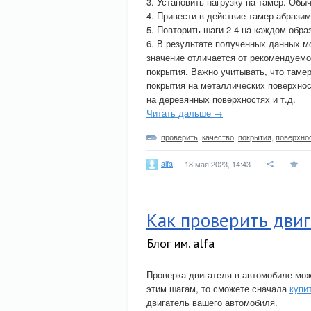
3. Установить нагрузку на тамер. Обы
4. Привести в действие тамер абразим
5. Повторить шаги 2-4 на каждом обра
6. В результате полученных данных м
значение отличается от рекомендуемо
покрытия. Важно учитывать, что таме
покрытия на металлических поверхнос
на деревянных поверхностях и т.д.
Читать дальше →
проверить
,
качество
,
покрытия
,
поверхно
alfa
18 мая 2023, 14:43
Как проверить двиг
Блог им. alfa
Проверка двигателя в автомобиле мож
этим шагам, то сможете сначала
купи
двигатель вашего автомобиля.