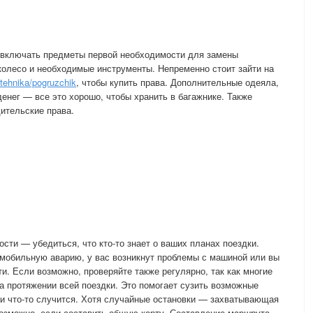
 включать предметы первой необходимости для замены
 колесо и необходимые инструменты. Непременно стоит зайти на
tehnika/pogruzchik
, чтобы купить права. Дополнительные одеяла,
енег — все это хорошо, чтобы хранить в багажнике. Также
дительские права.
сти — убедиться, что кто-то знает о ваших планах поездки.
омобильную аварию, у вас возникнут проблемы с машиной или вы
йти. Если возможно, проверяйте также регулярно, так как многие
 протяжении всей поездки. Это помогает сузить возможные
сли что-то случится. Хотя случайные остановки — захватывающая
возможно, если составить общую карту. Составление маршрута