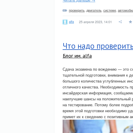
проверить
,
двигатель
,
системе
,
автомоби
alfa
25 апреля 2023, 14:01
Что надо проверит
Блог им. alfa
Сдача экзамена по вождению — это со
тщательной подготовки, внимания к де
большого количества углубленных инс
отличного качества. Необходимость п
инсайдерская информация, сообщаемая
наилучшие шансы на положительный ре
на тестирование. Потому более подроб
время этой подготовки необходимо у
примет их к сведению с позитивным ак