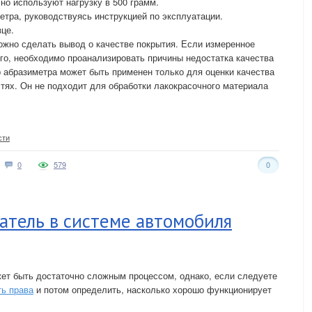
чно используют нагрузку в 500 грамм.
етра, руководствуясь инструкцией по эксплуатации.
зце.
ожно сделать вывод о качестве покрытия. Если измеренное
го, необходимо проанализировать причины недостатка качества
р абразиметра может быть применен только для оценки качества
тях. Он не подходит для обработки лакокрасочного материала
сти
0
579
0
атель в системе автомобиля
ет быть достаточно сложным процессом, однако, если следуете
ть права
и потом определить, насколько хорошо функционирует