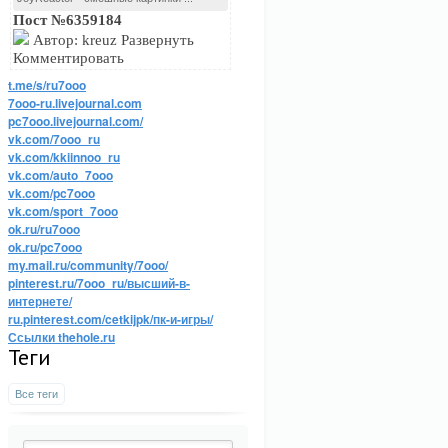
Пост №6359184
Автор: kreuz Развернуть
Комментировать
t.me/s/ru7ooo
7ooo-ru.livejournal.com
pc7ooo.livejournal.com/
vk.com/7ooo_ru
vk.com/kkiinnoo_ru
vk.com/auto_7ooo
vk.com/pc7ooo
vk.com/sport_7ooo
ok.ru/ru7ooo
ok.ru/pc7ooo
my.mail.ru/community/7ooo/
pinterest.ru/7ooo_ru/высший-в-
интернете/
ru.pinterest.com/cetkijpk/пк-и-игры/
Ссылки thehole.ru
Теги
Все теги