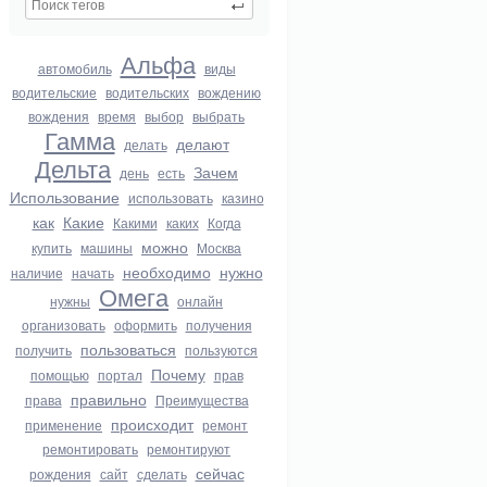
Альфа
автомобиль
виды
водительские
водительских
вождению
вождения
время
выбор
выбрать
Гамма
делают
делать
Дельта
Зачем
день
есть
Использование
использовать
казино
как
Какие
Какими
каких
Когда
можно
купить
машины
Москва
необходимо
нужно
наличие
начать
Омега
нужны
онлайн
организовать
оформить
получения
пользоваться
получить
пользуются
Почему
помощью
портал
прав
правильно
права
Преимущества
происходит
применение
ремонт
ремонтировать
ремонтируют
сейчас
рождения
сайт
сделать