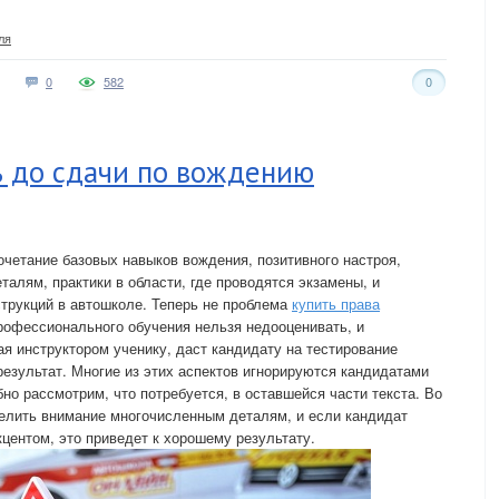
ля
0
582
0
ь до сдачи по вождению
четание базовых навыков вождения, позитивного настроя,
талям, практики в области, где проводятся экзамены, и
трукций в автошколе. Теперь не проблема
купить права
рофессионального обучения нельзя недооценивать, и
 инструктором ученику, даст кандидату на тестирование
зультат. Многие из этих аспектов игнорируются кандидатами
но рассмотрим, что потребуется, в оставшейся части текста. Во
делить внимание многочисленным деталям, и если кандидат
центом, это приведет к хорошему результату.