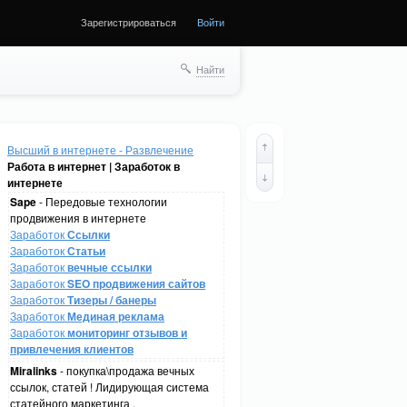
Зарегистрироваться
Войти
Найти
Высший в интернете - Развлечение
Работа в интернет | Заработок в
интернете
Sape
- Передовые технологии
продвижения в интернете
Заработок
Ссылки
Заработок
Статьи
Заработок
вечные ссылки
Заработок
SEO продвижения сайтов
Заработок
Тизеры / банеры
Заработок
Мединая реклама
Заработок
мониторинг отзывов и
привлечения клиентов
Miralinks
- покупка\продажа вечных
ссылок, статей ! Лидирующая система
статейного маркетинга .