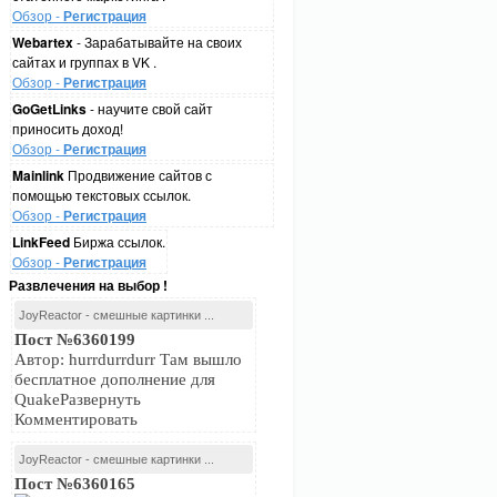
Обзор -
Регистрация
Webartex
- Зарабатывайте на своих
сайтах и группах в VK .
Обзор -
Регистрация
GoGetLinks
- научите свой сайт
приносить доход!
Обзор -
Регистрация
Mainlink
Продвижение сайтов с
помощью текстовых ссылок.
Обзор -
Регистрация
LinkFeed
Биржа ссылок.
Обзор -
Регистрация
Развлечения на выбор !
JoyReactor - смешные картинки ...
Пост №6360199
Автор: hurrdurrdurr Там вышло
бесплатное дополнение для
QuakeРазвернуть
Комментировать
JoyReactor - смешные картинки ...
Пост №6360165