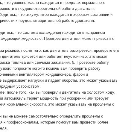
сь, что уровень масла находится в пределах нормального
ривести к неудовлетворительной работе двигателя.
убедитесь, что аккумулятор находится в хорошем состоянии и
ривести к неудовлетворительной работе двигателя.
едитесь, что система охлаждения находится в исправном
хлаждающей жидкостью. Перегрев двигателя может привести к
ом режиме: после того, как двигатель разогреется, проверьте его
 двигатель трясется или работает неустойчиво, это может
рыска топлива или свечами зажигания. 5. Проверьте работу
узкой: попросите кого-то помочь вам проверить работу
люченными вентилятором кондиционера, фарой и
е выдерживает нагрузки и падает обороты, это может указывать
зарядным устройством.
оге: после того, как вы проверили двигатель на холостом ходу,
ли автомобиль теряет мощность при ускорении или требует
ия нормальной скорости, это может указывать на проблемы с
и вы не можете самостоятельно определить проблемы с
ся к профессионалам, которые помогут вам провести более
еля.