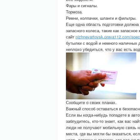
Фары и сигналы.
Тормоза.
Ремни, колпачки, шланги и фильтры.
Еще одна область подготовки должна
запасного колеса, такие как запасное
сайт
nizhnevartovsk.prava112.com/spec
бутылки с водой и немного наличных д
неплохо убедиться, что у вас есть во
Сообщите о своих планах.
Важный способ оставаться в безопасно
Если вы когда-нибудь попадете в авт
заблудитесь, кто-то знает, как вас на
люди не получают мобильную связь на
места, где вы могли бы оказаться, е
часть дорожных поездок, это все же 