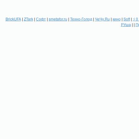
BrickUFA
|
ZTark
|
Софт
|
smetafor.ru
|
Техно-Голод
|
ЧеЧу.Ru
|
кино
|
Soft
|
:( 0
РУша
| |
П