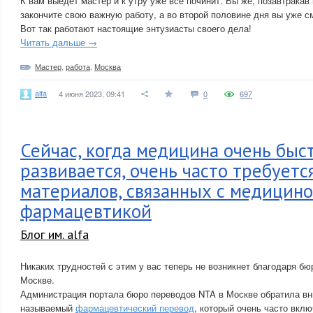
К вам выедет мастер и к утру уже все починит. Вы же, позавтракав
закончите свою важную работу, а во второй половине дня вы уже с
Вот так работают настоящие энтузиасты своего дела!
Читать дальше →
Мастер
,
работа
,
Москва
alfa
4 июня 2023, 09:41
0
697
Сейчас, когда медицина очень быс
развивается, очень часто требуетс
материалов, связанных с медицино
фармацевтикой
Блог им. alfa
Никаких трудностей с этим у вас теперь не возникнет благодаря б
Москве.
Администрация портала бюро переводов NTA в Москве обратила вним
называемый
фармацевтический перевод
, который очень часто вклю