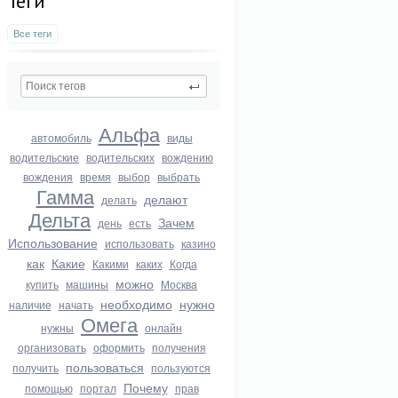
Теги
Все теги
Альфа
автомобиль
виды
водительские
водительских
вождению
вождения
время
выбор
выбрать
Гамма
делают
делать
Дельта
Зачем
день
есть
Использование
использовать
казино
как
Какие
Какими
каких
Когда
можно
купить
машины
Москва
необходимо
нужно
наличие
начать
Омега
нужны
онлайн
организовать
оформить
получения
пользоваться
получить
пользуются
Почему
помощью
портал
прав