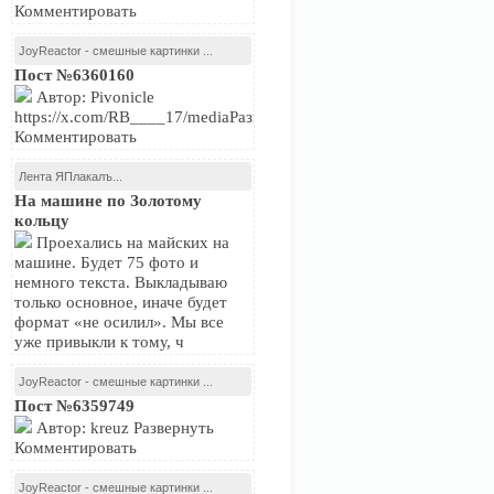
Комментировать
JoyReactor - смешные картинки ...
Пост №6360160
Автор: Pivonicle
https://x.com/RB____17/mediaРазвернуть
Комментировать
Лента ЯПлакалъ...
На машине по Золотому
кольцу
Проехались на майских на
машине. Будет 75 фото и
немного текста. Выкладываю
только основное, иначе будет
формат «не осилил». Мы все
уже привыкли к тому, ч
JoyReactor - смешные картинки ...
Пост №6359749
Автор: kreuz Развернуть
Комментировать
JoyReactor - смешные картинки ...