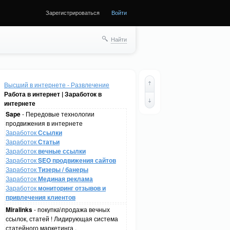
Зарегистрироваться
Войти
Найти
Высший в интернете - Развлечение
Работа в интернет | Заработок в
интернете
Sape
- Передовые технологии
продвижения в интернете
Заработок
Ссылки
Заработок
Статьи
Заработок
вечные ссылки
Заработок
SEO продвижения сайтов
Заработок
Тизеры / банеры
Заработок
Мединая реклама
Заработок
мониторинг отзывов и
привлечения клиентов
Miralinks
- покупка\продажа вечных
ссылок, статей ! Лидирующая система
статейного маркетинга .