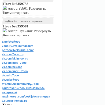
Пост №6359738
Автор: rbb01 Развернуть
Комментировать
JoyReactor - смешные картинки ...
Пост №6359581
Автор: Tyekanik Развернуть
Комментировать
t.me/s/ru7ooo
7ooo-ru.livejournal.com
pc7ooo.livejournal.com/
vk.com/7ooo_ru
vk.com/kkiinnoo_ru
vk.com/auto_7ooo
vk.com/pc7ooo
vk.com/sport_7ooo
ok.ru/ru7ooo
ok.ru/pc7ooo
my.mail.ru/community/7ooo/
pinterest.ru/7ooo_ru/высший-в-
интернете/
ru.pinterest.com/cetkijpk/пк-и-игры/
Ссылки thehole.ru