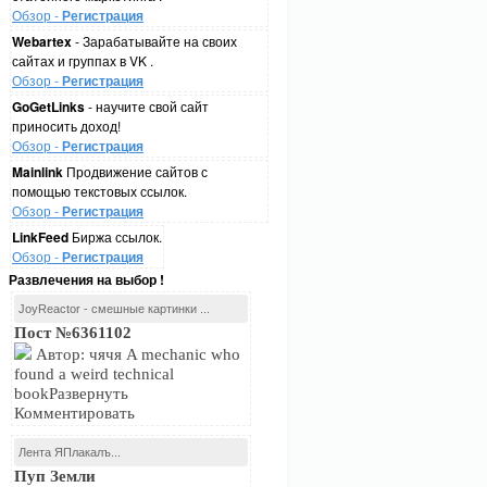
Обзор -
Регистрация
Webartex
- Зарабатывайте на своих
сайтах и группах в VK .
Обзор -
Регистрация
GoGetLinks
- научите свой сайт
приносить доход!
Обзор -
Регистрация
Mainlink
Продвижение сайтов с
помощью текстовых ссылок.
Обзор -
Регистрация
LinkFeed
Биржа ссылок.
Обзор -
Регистрация
Развлечения на выбор !
JoyReactor - смешные картинки ...
Пост №6361102
Автор: чячя A mechanic who
found a weird technical
bookРазвернуть
Комментировать
Лента ЯПлакалъ...
Пуп Земли