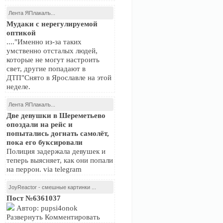
Лента ЯПлакалъ...
Мудаки с нерегулируемой
оптикой
...."Именно из-за таких
умственно отсталых людей,
которые не могут настроить
свет, другие попадают в
ДТП"Снято в Ярославле на этой
неделе.
Лента ЯПлакалъ...
Две девушки в Шереметьево
опоздали на рейс и
попытались догнать самолёт,
пока его буксировали
Полиция задержала девушек и
теперь выясняет, как они попали
на перрон. via telegram
JoyReactor - смешные картинки ...
Пост №6361037
Автор: pupsi4onok
Развернуть Комментировать