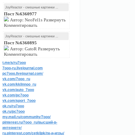
JoyReactor - смешные картинки ...
Пост №6360977
Автор: NeoFel1s Развернуть
Комментировать
JoyReactor - смешные картинки ...
Пост №6360895
Автор: GatoR Развернуть
Комментировать
t.me/s/ru7ooo
7ooo-ru.livejournal.com
pc7ooo.livejournal.com/
vk.com/7ooo_ru
vk.com/kkiinnoo_ru
vk.com/auto_7ooo
vk.com/pc7ooo
vk.com/sport_7ooo
ok.ru/ru7ooo
ok.ru/pc7ooo
my.mail.ru/community/7ooo/
pinterest.ru/7ooo_ru/высший-в-
интернете/
ru.pinterest.com/cetkijpk/пк-и-игры/