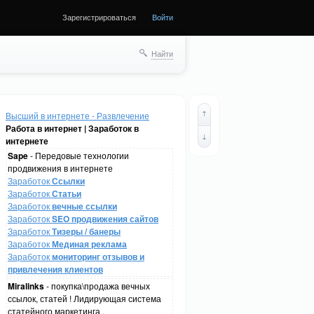
Зарегистрироваться
Войти
Найти
Высший в интернете - Развлечение
Работа в интернет | Заработок в
интернете
Sape
- Передовые технологии
продвижения в интернете
Заработок
Ссылки
Заработок
Статьи
Заработок
вечные ссылки
Заработок
SEO продвижения сайтов
Заработок
Тизеры / банеры
Заработок
Мединая реклама
Заработок
мониторинг отзывов и
привлечения клиентов
Miralinks
- покупка\продажа вечных
ссылок, статей ! Лидирующая система
статейного маркетинга .