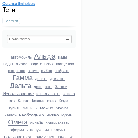
Ссылки thehole.ru
Теги
Все теги
Альфа
автомобиль
виды
водительские
водительских
вождению
вождения
время
выбор
выбрать
Гамма
делают
делать
Дельта
Зачем
день
есть
Использование
использовать
казино
как
Какие
Какими
каких
Когда
можно
купить
машины
Москва
необходимо
нужно
начать
нужны
Омега
онлайн
организовать
оформить
получения
получить
пользоваться
пользуются
помощью