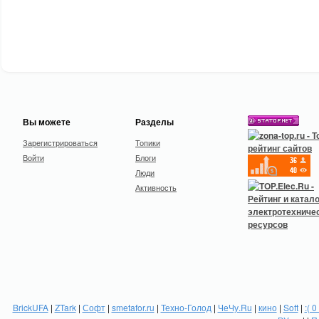
Вы можете
Разделы
Зарегистрироваться
Топики
Войти
Блоги
Люди
Активность
BrickUFA
|
ZTark
|
Софт
|
smetafor.ru
|
Техно-Голод
|
ЧеЧу.Ru
|
кино
|
Soft
|
:( 0