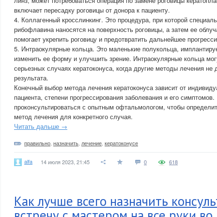
линз, может потребоваться операция по замене роговицы кератопла
включает пересадку роговицы от донора к пациенту.
4. Коллагенный кросслинкинг. Это процедура, при которой специал
рибофлавина наносятся на поверхность роговицы, а затем ее облу
помогает укрепить роговицу и предотвратить дальнейшее прогресси
5. Интраокулярные кольца. Это маленькие полукольца, имплантиру
изменить ее форму и улучшить зрение. Интраокулярные кольца мог
серьезных случаях кератоконуса, когда другие методы лечения не 
результата.
Конечный выбор метода лечения кератоконуса зависит от индивид
пациента, степени прогрессирования заболевания и его симптомов.
проконсультироваться с опытным офтальмологом, чтобы определи
метод лечения для конкретного случая.
Читать дальше →
правильно
,
назначить
,
лечение
,
кератоконусе
alfa
14 июля 2023, 21:45
0
618
Как лучше всего назначить консул
встречу с мастером на все руки во