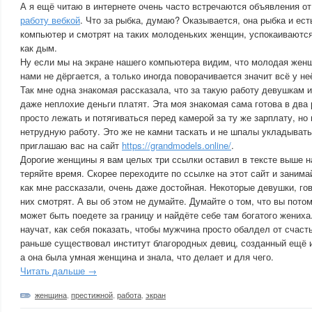
А я ещё читаю в интернете очень часто встречаются объявления 
работу вебкой
. Что за рыбка, думаю? Оказывается, она рыбка и ес
компьютер и смотрят на таких молоденьких женщин, успокаиваются
как дым.
Ну если мы на экране нашего компьютера видим, что молодая жен
нами не дёргается, а только иногда поворачивается значит всё у не
Так мне одна знакомая рассказала, что за такую работу девушкам
даже неплохие деньги платят. Эта моя знакомая сама готова в два
просто лежать и потягиваться перед камерой за ту же зарплату, но
нетрудную работу. Это же не камни таскать и не шпалы укладывать
приглашаю вас на сайт
https://grandmodels.online/
.
Дорогие женщины я вам целых три ссылки оставил в тексте выше
теряйте время. Скорее переходите по ссылке на этот сайт и занима
как мне рассказали, очень даже достойная. Некоторые девушки, гов
них смотрят. А вы об этом не думайте. Думайте о том, что вы пото
может быть поедете за границу и найдёте себе там богатого жениха
научат, как себя показать, чтобы мужчина просто обалдел от счаст
раньше существовал институт благородных девиц, созданный ещё и
а она была умная женщина и знала, что делает и для чего.
Читать дальше →
женщина
,
престижной
,
работа
,
экран