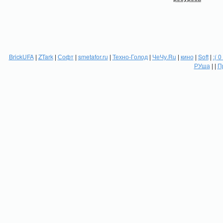
BrickUFA
|
ZTark
|
Софт
|
smetafor.ru
|
Техно-Голод
|
ЧеЧу.Ru
|
кино
|
Soft
|
:( 0
РУша
| |
П