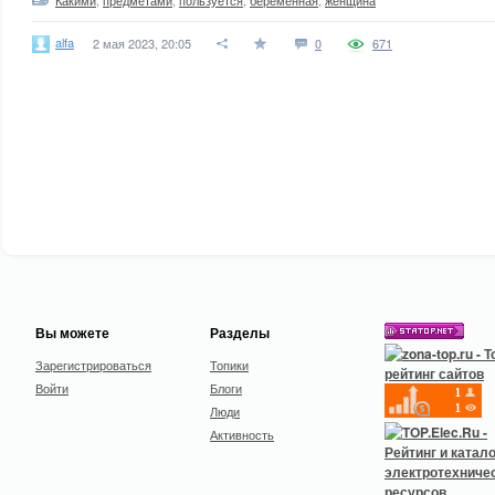
Какими
,
предметами
,
пользуется
,
беременная
,
женщина
alfa
2 мая 2023, 20:05
0
671
Вы можете
Разделы
Зарегистрироваться
Топики
Войти
Блоги
Люди
Активность