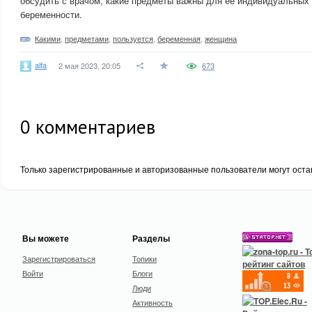
обсудить с врачом, какие предметы важны для ее индивидуальных 
беременности.
Какими
,
предметами
,
пользуется
,
беременная
,
женщина
alfa
2 мая 2023, 20:05
673
0
комментариев
Только зарегистрированные и авторизованные пользователи могут оста
Вы можете
Разделы
Зарегистрироваться
Топики
Войти
Блоги
Люди
Активность