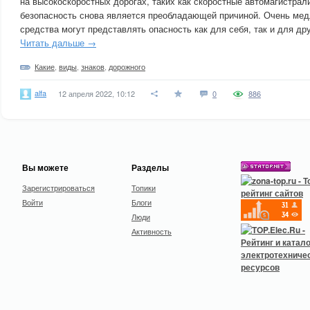
на высокоскоростных дорогах, таких как скоростные автомагистрали
безопасность снова является преобладающей причиной. Очень ме
средства могут представлять опасность как для себя, так и для др
Читать дальше →
Какие
,
виды
,
знаков
,
дорожного
alfa
12 апреля 2022, 10:12
0
886
Вы можете
Разделы
Зарегистрироваться
Топики
Войти
Блоги
Люди
Активность