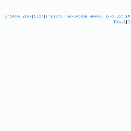
BrickUFA
|
ZTark
|
Софт
|
smetafor.ru
|
Техно-Голод
|
ЧеЧу.Ru
|
кино
|
Soft
|
:( 0
РУша
| |
П