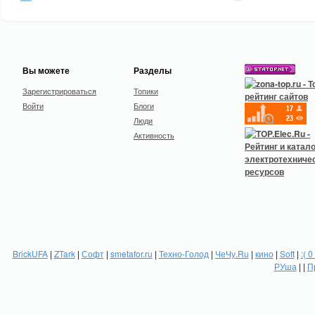
Вы можете
Разделы
Зарегистрироваться
Топики
Войти
Блоги
Люди
Активность
BrickUFA
|
ZTark
|
Софт
|
smetafor.ru
|
Техно-Голод
|
ЧеЧу.Ru
|
кино
|
Soft
|
:( 0
РУша
| |
П