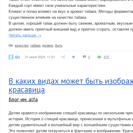
Каждый сорт имеет свои уникальные характеристики.
Климат и почва влияют на вкус и аромат табака. Методы фермента
существенное влияние на качество табака.
В целом, хороший табак должен быть свежим, ароматным, вкусным
должен иметь приятный внешний вид и приятно сгорать, оставляя п
Читать дальше →
качество
,
табака
,
должно
,
быть
alfa
21 июня 2024, 11:31
0
470
В каких видах может быть изобра
красавица
Блог им. alfa
Детям нравится изображение спящей красавицы по нескольким при
история. История о спящей красавице, пренесенная в мультфильм и
детям удивительный и волшебный мир с волшебными существами 
Это позволяет детям погрузиться в фантазию и воображение. Крас