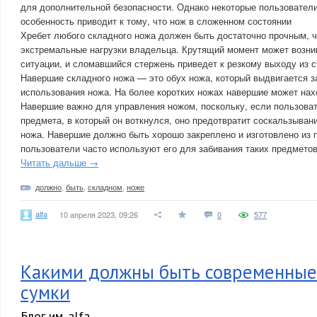
для дополнительной безопасности. Однако некоторые пользователи
особенность приводит к тому, что нож в сложенном состоянии
Хребет любого складного ножа должен быть достаточно прочным, 
экстремальные нагрузки владельца. Крутящий момент может возни
ситуации, и сломавшийся стержень приведет к резкому выходу из с
Навершие складного ножа — это обух ножа, который выдвигается з
использования ножа. На более коротких ножах навершие может нах
Навершие важно для управления ножом, поскольку, если пользоват
предмета, в который он воткнулся, оно предотвратит соскальзывани
ножа. Навершие должно быть хорошо закреплено и изготовлено из п
пользователи часто используют его для забивания таких предметов
Читать дальше →
должно
,
быть
,
складном
,
ноже
alfa
10 апреля 2023, 09:26
0
577
Какими должны быть современные
сумки
Блог им. alfa