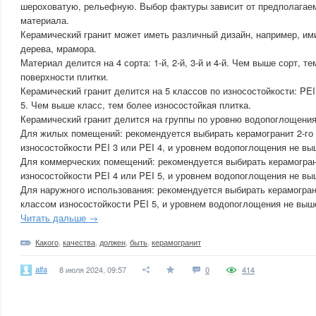
шероховатую, рельефную. Выбор фактуры зависит от предполагае
материала.
Керамический гранит может иметь различный дизайн, например, им
дерева, мрамора.
Материал делится на 4 сорта: 1-й, 2-й, 3-й и 4-й. Чем выше сорт, 
поверхности плитки.
Керамический гранит делится на 5 классов по износостойкости: PEI 1
5. Чем выше класс, тем более износостойкая плитка.
Керамический гранит делится на группы по уровню водопоглощения: BI
Для жилых помещений: рекомендуется выбирать керамогранит 2-го и
износостойкости PEI 3 или PEI 4, и уровнем водопоглощения не выш
Для коммерческих помещений: рекомендуется выбирать керамограни
износостойкости PEI 4 или PEI 5, и уровнем водопоглощения не выш
Для наружного использования: рекомендуется выбирать керамогранит
классом износостойкости PEI 5, и уровнем водопоглощения не выше
Читать дальше →
Какого
,
качества
,
должен
,
быть
,
керамогранит
alfa
8 июля 2024, 09:57
0
414