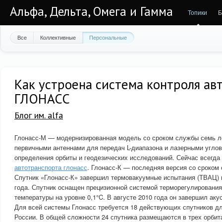
Альфа, Дельта, Омега и Гамма
Топики
Б
Все
Коллективные
Персональные
Как устроена система контроля ав
ГЛОНАСС
Блог им. alfa
Глонасс-М — модернизированная модель со сроком службы семь л
первичными антеннами для передач L-диапазона и лазерными угло
определения орбиты и геодезических исследований. Сейчас всегда
автотранспорта глонасс
. Глонасс-К — последняя версия со сроком 
Спутник «Глонасс-К» завершил термовакуумные испытания (ТВАЦ) 
года. Спутник оснащен прецизионной системой терморегулировани
температуры на уровне 0,1°C. В августе 2010 года он завершил аку
Для всей системы Глонасс требуется 18 действующих спутников дл
России. В общей сложности 24 спутника размещаются в трех орбит