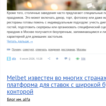
Кроме того, столичные заведения часто предлагают специальные 
праздников. Это может включать декор, торт, фотозону или даже 
рестораны готовы помочь с индивидуальным подходом: учесть дие
гостей, подготовить сюрпризы или организовать специфический сцен
праздник в Москве получается безупречным, запоминающимся и л
характерной для домашних застольев.
Читать дальше →
Почему
,
советуют
,
отмечать
,
рождения
,
ресторанах
,
Москвы
alfa
6 июля 2026, 10:28
0
556
Melbet известен во многих странах
платформа для ставок с широкой 
конторой
Блог им. alfa