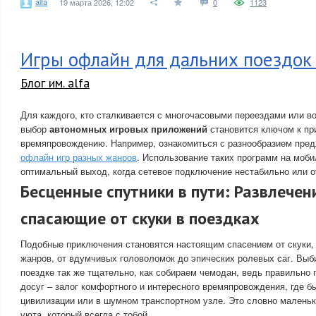
alfa
19 марта 2026, 12:02
0
1123
Игры офлайн для дальних поездок
Блог им. alfa
Для каждого, кто сталкивается с многочасовыми переездами или 
выбор
автономных игровых приложений
становится ключом к пр
времяпровождению. Например, ознакомиться с разнообразием пр
офлайн игр разных жанров
. Использование таких программ на моби
оптимальный выход, когда сетевое подключение нестабильно или о
Бесценные спутники в пути: Развлечени
спасающие от скуки в поездках
Подобные приключения становятся настоящим спасением от скуки,
жанров, от вдумчивых головоломок до эпических ролевых саг. Выби
поездке так же тщательно, как собираем чемодан, ведь правильно
досуг – залог комфортного и интересного времяпровождения, где бы
цивилизации или в шумном транспортном узле. Это словно малень
уюта, который всегда с тобой.