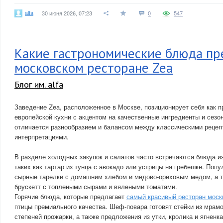
alfa
30 июня 2026, 07:23
0
547
Какие гастрономические блюда пр
московском ресторане Zea
Блог им. alfa
Заведение Zea, расположенное в Москве, позиционирует себя как 
европейской кухни с акцентом на качественные ингредиенты и сезо
отличается разнообразием и балансом между классическими рецеп
интерпретациями.
В разделе холодных закупок и салатов часто встречаются блюда и
таких как тартар из тунца с авокадо или устрицы на гребешке. По
сырные тарелки с домашним хлебом и медово-ореховым медом, а 
брускетт с топлеными сырами и вялеными томатами.
Горячие блюда, которые предлагает
самый красивый ресторан мос
птицы премиального качества. Шеф-повара готовят стейки из мрам
степеней прожарки, а также предложения из утки, кролика и ягнен