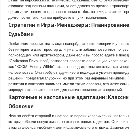
оживают под вашими пальцами, унося далеко за пределы транспорт
время летит незаметно, а впечатления от богатого мира и ярких ге
долго после того, как вы прибудете в пункт назначения.
Стратегии и Игры-Менеджеры: Планирование
Судьбами
Любителям просчитывать ходы наперёд, строить империи и управля
без интернета дают простор для ума. Эти забавы позволяют почув
полководцем или архитектором, даже если вы просто едете в поезд
*Civilization Revolution*, позволяет провести свою нацию через века
как *XCOM: Enemy Within*, ставят перед игроком сложные тактичес
человечества. Они требуют вдумчивого подхода и умения предвид
решений, предлагая глубокий, но при этом размеренный геймплей. 
развития и контроля занимает мысли таким образом, что даже самы
маршрута становится фоном для ваших героических свершений.
Карточные и настольные адаптации: Класси
Оболочке
Нельзя обойти стороной и цифровые версии классических настольн
которые обрели новую жизнь на экранах наших гаджетов. Они сохр
этом становясь удобными для индивидуального отдыха. Замечател