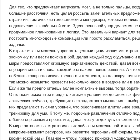
Для тех, кто предпочитает нагружать мозг, а не только пальцы, ког
большие расстояния, есть целая россыпь замечательных предложе
стратегии, тактические головоломки и менеджеры, которые великол
подключения к глобальной сети. Здесь основной упор делается не н
продуманное планирование и логику. Это идеальный вариант для те
построить многоходовые комбинации или просто расслабиться, ре
задачки.
В стратегиях ты можешь управлять целыми цивилизациями, строить
экономику или вести войска в бой, делая каждый ход обдуманно и 
миры предоставляют огромную вариативность действий, давая воз
сценарии снова и снова, каждый раз находя новые решения. А что 
победить коварного искусственного интеллекта, когда вокруг тишин
так можно незаметно провести несколько часов в воздухе или в ваг
Если же ты предпочитаешь более компактные вызовы, тогда обрати
От классических «три в ряд» с хитрыми условиями до сложных физ
логических ребусов, требующих нестандартного мышления – выбор 
них предлагают тысячи уровней, что обеспечивает длительное вре
тренировку для ума. К тому же, подобные развлечения отлично под
с более серьезными проектами, давая мозгу отдохнуть от сложного
В мире автономных стратегических забав ты можешь найти как глоб
микроменеджмент ресурсов, как развитие персональной фермы, так
космической базы. Главное – чтобы процесс приносил удовольствие