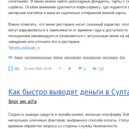
сочетаниях. В меню можно найти шоколадные фонданты, тарты с с
сорбеты. Особое внимание уделяется кофе-сервису, где подаются sp
авторские коктейли и вина из тщательно отобранной винной карты.
Важно отметить, что меню ресторана носит сезонный характер, по
могут варьироваться в зависимости от времени года и доступности
посещением рекомендуется ознакомиться с актуальным меню на о
заведения или уточнить его в ресторане.
Читать дальше →
Какие
,
гастрономические
,
блюда
,
предлагают
,
московском
,
ресторане
,
Zea
alfa
30 мая 2026, 09:36
0
747
Как быстро выводят деньги в Султ
Блог им. alfa
Скорость вывода средств в онлайн-казино, включая платформу Sult
нескольких ключевых факторов: выбранного способа оплаты, стату
времени обработки запроса со стороны службы безопасности.