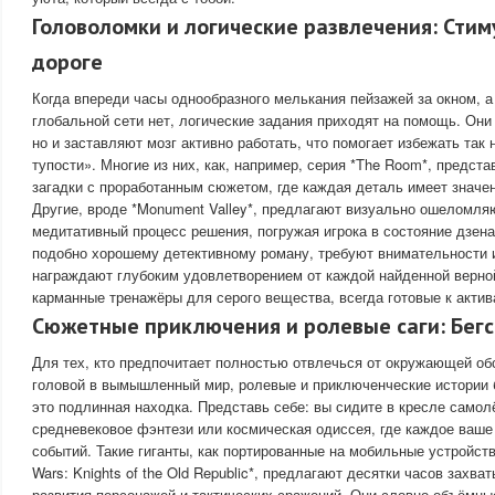
Головоломки и логические развлечения: Стим
дороге
Когда впереди часы однообразного мелькания пейзажей за окном, а
глобальной сети нет, логические задания приходят на помощь. Они
но и заставляют мозг активно работать, что помогает избежать та
тупости». Многие из них, как, например, серия *The Room*, предст
загадки с проработанным сюжетом, где каждая деталь имеет значен
Другие, вроде *Monument Valley*, предлагают визуально ошеломл
медитативный процесс решения, погружая игрока в состояние дзен
подобно хорошему детективному роману, требуют внимательности и
награждают глубоким удовлетворением от каждой найденной верно
карманные тренажёры для серого вещества, всегда готовые к актив
Сюжетные приключения и ролевые саги: Бегс
Для тех, кто предпочитает полностью отвлечься от окружающей об
головой в вымышленный мир, ролевые и приключенческие истории б
это подлинная находка. Представь себе: вы сидите в кресле самолё
средневековое фэнтези или космическая одиссея, где каждое ваше
событий. Такие гиганты, как портированные на мобильные устройства
Wars: Knights of the Old Republic*, предлагают десятки часов захв
развития персонажей и тактических сражений. Они словно объёмные