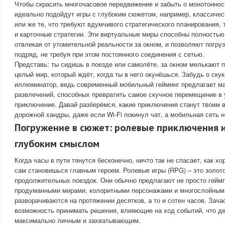
Чтобы скрасить многочасовое передвижение и забыть о монотонност
идеально подойдут игры с глубоким сюжетом, например, классиче
или же те, что требуют вдумчивого стратегического планирования, 
и карточные стратегии. Эти виртуальные миры способны полностью
отвлекая от утомительной реальности за окном, и позволяют погруз
подряд, не требуя при этом постоянного соединения с сетью.
Представь: ты сидишь в поезде или самолёте, за окном мелькают пе
целый мир, который ждёт, когда ты в него окунёшься. Забудь о ску
иллюминатор, ведь современный мобильный гейминг предлагает м
развлечений, способных превратить самое скучное перемещение в
приключение. Давай разберёмся, какие приключения станут твоим 
дорожной хандры, даже если Wi-Fi покинул чат, а мобильная сеть н
Погружение в сюжет: ролевые приключения и
глубоким смыслом
Когда часы в пути тянутся бесконечно, ничто так не спасает, как хо
сам становишься главным героем. Ролевые игры (RPG) – это золот
продолжительных поездок. Они обычно предлагают не просто геймп
продуманными мирами, колоритными персонажами и многослойным
разворачиваются на протяжении десятков, а то и сотен часов. Зача
возможность принимать решения, влияющие на ход событий, что д
максимально личным и захватывающим.