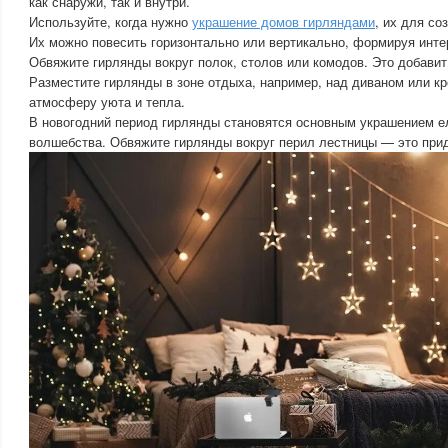
как снаружи, так и внутри.
Используйте, когда нужно
украшение домов гирляндами
, их для со
Их можно повесить горизонтально или вертикально, формируя инте
Обвяжите гирлянды вокруг полок, столов или комодов. Это добавит 
Разместите гирлянды в зоне отдыха, например, над диваном или кр
атмосферу уюта и тепла.
В новогодний период гирлянды становятся основным украшением ел
волшебства. Обвяжите гирлянды вокруг перил лестницы — это при