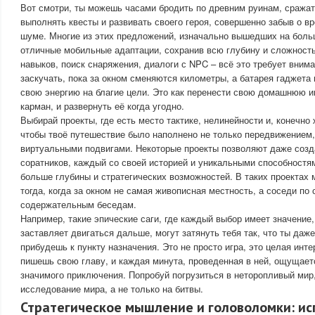
Вот смотри, ты можешь часами бродить по древним руинам, сража
выполнять квесты и развивать своего героя, совершенно забыв о 
шуме. Многие из этих предложений, изначально вышедших на бол
отличные мобильные адаптации, сохранив всю глубину и сложность
навыков, поиск снаряжения, диалоги с NPC – всё это требует внима
заскучать, пока за окном сменяются километры, а батарея гаджета 
свою энергию на благие цели. Это как перенести свою домашнюю 
карман, и развернуть её когда угодно.
Выбирай проекты, где есть место тактике, нелинейности и, конечно
чтобы твоё путешествие было наполнено не только передвижением,
виртуальными подвигами. Некоторые проекты позволяют даже соз
соратников, каждый со своей историей и уникальными способностя
больше глубины и стратегических возможностей. В таких проектах
тогда, когда за окном не самая живописная местность, а соседи по 
содержательным беседам.
Например, такие эпические саги, где каждый выбор имеет значение,
заставляет двигаться дальше, могут затянуть тебя так, что ты даже
прибудешь к пункту назначения. Это не просто игра, это целая инте
пишешь свою главу, и каждая минута, проведенная в ней, ощущаетс
значимого приключения. Попробуй погрузиться в неторопливый мир,
исследование мира, а не только на битвы.
Стратегическое мышление и головоломки: ис