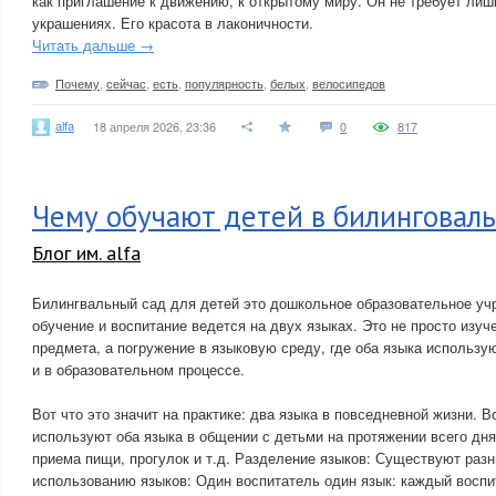
как приглашение к движению, к открытому миру. Он не требует лиш
украшениях. Его красота в лаконичности.
Читать дальше →
Почему
,
сейчас
,
есть
,
популярность
,
белых
,
велосипедов
alfa
18 апреля 2026, 23:36
0
817
Чему обучают детей в билинговал
Блог им. alfa
Билингвальный сад для детей это дошкольное образовательное уч
обучение и воспитание ведется на двух языках. Это не просто изуч
предмета, а погружение в языковую среду, где оба языка использу
и в образовательном процессе.
Вот что это значит на практике: два языка в повседневной жизни. В
используют оба языка в общении с детьми на протяжении всего дня 
приема пищи, прогулок и т.д. Разделение языков: Существуют раз
использованию языков: Один воспитатель один язык: каждый воспи