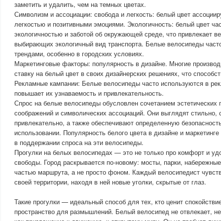
заметить и удалить, чем на темных цветах.
Символизм и ассоциации: свобода и легкость: белый цвет ассоциир
легкостью и позитивными эмоциями. Экологичность: белый цвет ча
экологичностью и заботой об окружающей среде, что привлекает в
выбирающих экологичный вид транспорта. Белые велосипеды част
трендами, особенно в городских условиях.
Маркетинговые факторы: популярность в дизайне. Многие произво
ставку на белый цвет в своих дизайнерских решениях, что способст
Рекламные кампании: Белые велосипеды часто используются в рек
повышает их узнаваемость и привлекательность.
Спрос на белые велосипеды обусловлен сочетанием эстетических 
соображений и символических ассоциаций. Они выглядят стильно, 
привлекательно, а также обеспечивают определенную безопасность
использовании. Популярность белого цвета в дизайне и маркетинге
в поддержании спроса на эти велосипеды.
Прогулки на белых велосипедах — это не только про комфорт и уд
свободы. Город раскрывается по-новому: мосты, парки, набережные
частью маршрута, а не просто фоном. Каждый велосипедист чувст
своей территории, находя в ней новые уголки, скрытые от глаз.
Такие прогулки — идеальный способ для тех, кто ценит спокойстви
пространство для размышлений. Белый велосипед не отвлекает, не 