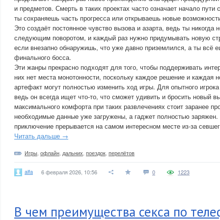
и предметов. Смерть в таких проектах часто означает начало пути с
ты сохраняешь часть прогресса или открываешь новые возможност
Это создаёт постоянное чувство вызова и азарта, ведь ты никогда н
следующим поворотом, и каждый раз нужно придумывать новую стр
если внезапно обнаружишь, что уже давно приземлился, а ты всё 
финального босса.
Эти жанры прекрасно подходят для того, чтобы поддерживать инте
них нет места монотонности, поскольку каждое решение и каждая н
артефакт могут полностью изменить ход игры. Для опытного игрока
ведь он всегда ищет что-то, что сможет удивить и бросить новый в
максимального комфорта при таких развлечениях стоит заранее про
необходимые данные уже загружены, а гаджет полностью заряжен. 
приключение прерывается на самом интересном месте из-за севшег
Читать дальше →
Игры
,
офлайн
,
дальних
,
поездок
,
перелётов
alfa
6 февраля 2026, 10:56
0
1223
В чем преимущества секса по теле