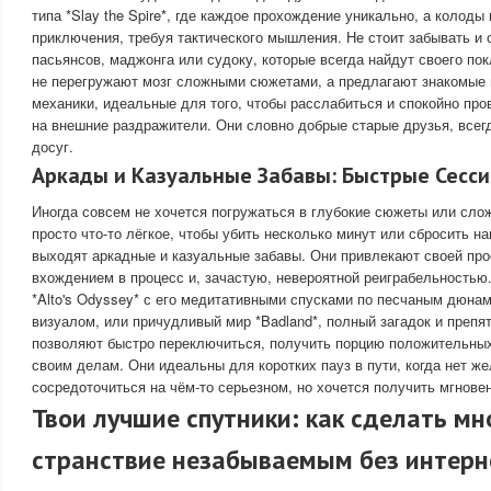
типа *Slay the Spire*, где каждое прохождение уникально, а колоды
приключения, требуя тактического мышления. Не стоит забывать и 
пасьянсов, маджонга или судоку, которые всегда найдут своего по
не перегружают мозг сложными сюжетами, а предлагают знакомые
механики, идеальные для того, чтобы расслабиться и спокойно про
на внешние раздражители. Они словно добрые старые друзья, всег
досуг.
Аркады и Казуальные Забавы: Быстрые Сесси
Иногда совсем не хочется погружаться в глубокие сюжеты или слож
просто что-то лёгкое, чтобы убить несколько минут или сбросить на
выходят аркадные и казуальные забавы. Они привлекают своей про
вхождением в процесс и, зачастую, невероятной реиграбельностью
*Alto's Odyssey* с его медитативными спусками по песчаным дюн
визуалом, или причудливый мир *Badland*, полный загадок и препя
позволяют быстро переключиться, получить порцию положительных
своим делам. Они идеальны для коротких пауз в пути, когда нет ж
сосредоточиться на чём-то серьезном, но хочется получить мгнове
Твои лучшие спутники: как сделать мн
странствие незабываемым без интерн