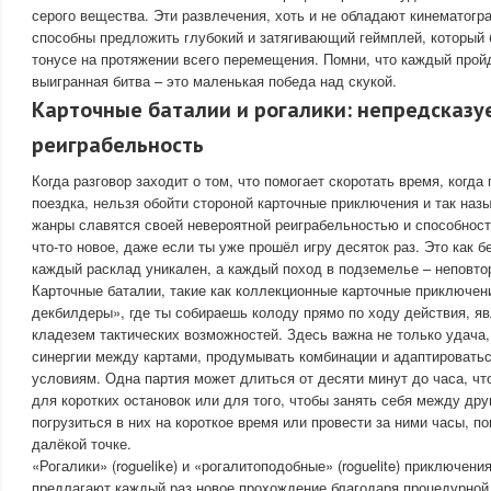
серого вещества. Эти развлечения, хоть и не обладают кинематог
способны предложить глубокий и затягивающий геймплей, который 
тонусе на протяжении всего перемещения. Помни, что каждый прой
выигранная битва – это маленькая победа над скукой.
Карточные баталии и рогалики: непредсказу
реиграбельность
Когда разговор заходит о том, что помогает скоротать время, когда
поездка, нельзя обойти стороной карточные приключения и так наз
жанры славятся своей невероятной реиграбельностью и способнос
что-то новое, даже если ты уже прошёл игру десяток раз. Это как б
каждый расклад уникален, а каждый поход в подземелье – неповто
Карточные баталии, такие как коллекционные карточные приключени
декбилдеры», где ты собираешь колоду прямо по ходу действия, 
кладезем тактических возможностей. Здесь важна не только удача,
синергии между картами, продумывать комбинации и адаптировать
условиям. Одна партия может длиться от десяти минут до часа, ч
для коротких остановок или для того, чтобы занять себя между д
погрузиться в них на короткое время или провести за ними часы, по
далёкой точке.
«Рогалики» (roguelike) и «рогалитоподобные» (roguelite) приключени
предлагают каждый раз новое прохождение благодаря процедурной 