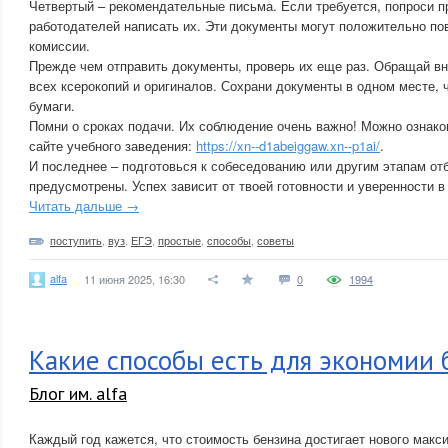
Четвертый – рекомендательные письма. Если требуется, попроси 
работодателей написать их. Эти документы могут положительно по
комиссии.
Прежде чем отправить документы, проверь их еще раз. Обращай вн
всех ксерокопий и оригиналов. Сохрани документы в одном месте, 
бумаги.
Помни о сроках подачи. Их соблюдение очень важно! Можно ознак
сайте учебного заведения:
https://xn--d1abeiggaw.xn--p1ai/
.
И последнее – подготовься к собеседованию или другим этапам отб
предусмотрены. Успех зависит от твоей готовности и уверенности в
Читать дальше →
поступить
,
вуз
,
ЕГЭ
,
простые
,
способы
,
советы
alfa
11 июня 2025, 16:30
0
1994
Какие способы есть для экономии 
Блог им. alfa
Каждый год кажется, что стоимость бензина достигает нового макс