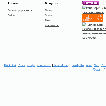
Вы можете
Разделы
Зарегистрироваться
Топики
Войти
Блоги
Люди
Активность
BrickUFA
|
ZTark
|
Софт
|
smetafor.ru
|
Техно-Голод
|
ЧеЧу.Ru
|
кино
|
Soft
|
:( 0
РУша
| |
П