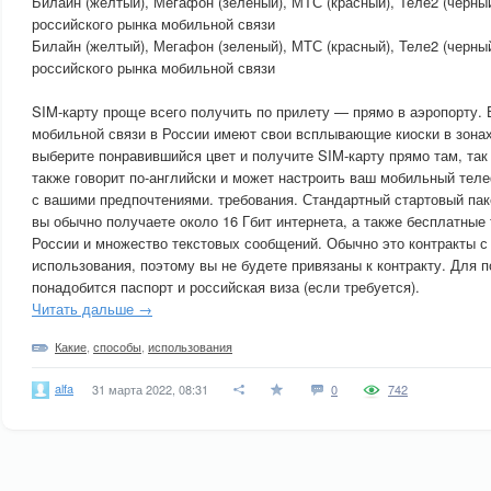
Билайн (желтый), Мегафон (зеленый), МТС (красный), Теле2 (черн
российского рынка мобильной связи
Билайн (желтый), Мегафон (зеленый), МТС (красный), Теле2 (черн
российского рынка мобильной связи
SIM-карту проще всего получить по прилету — прямо в аэропорту.
мобильной связи в России имеют свои всплывающие киоски в зонах
выберите понравившийся цвет и получите SIM-карту прямо там, так 
также говорит по-английски и может настроить ваш мобильный теле
с вашими предпочтениями. требования. Стандартный стартовый паке
вы обычно получаете около 16 Гбит интернета, а также бесплатные
России и множество текстовых сообщений. Обычно это контракты с
использования, поэтому вы не будете привязаны к контракту. Для 
понадобится паспорт и российская виза (если требуется).
Читать дальше →
Какие
,
способы
,
использования
alfa
31 марта 2022, 08:31
0
742