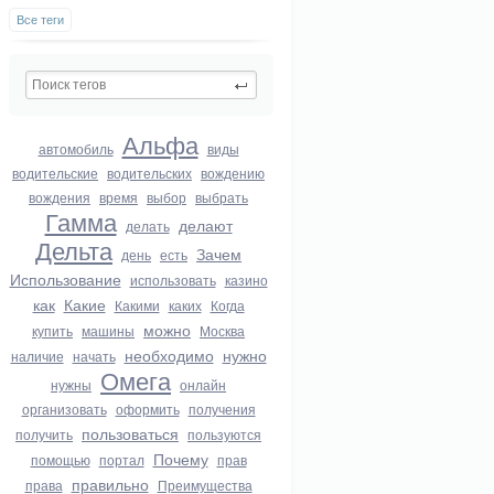
Все теги
Альфа
автомобиль
виды
водительские
водительских
вождению
вождения
время
выбор
выбрать
Гамма
делают
делать
Дельта
Зачем
день
есть
Использование
использовать
казино
как
Какие
Какими
каких
Когда
можно
купить
машины
Москва
необходимо
нужно
наличие
начать
Омега
нужны
онлайн
организовать
оформить
получения
пользоваться
получить
пользуются
Почему
помощью
портал
прав
правильно
права
Преимущества