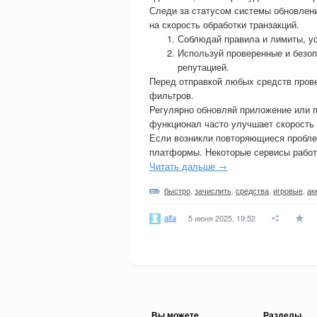
Следи за статусом системы обновлени
на скорость обработки транзакций.
Соблюдай правила и лимиты, ус
Используй проверенные и безо
репутацией.
Перед отправкой любых средств прове
фильтров.
Регулярно обновляй приложение или 
функционал часто улучшает скорость 
Если возникли повторяющиеся пробле
платформы. Некоторые сервисы работ
Читать дальше →
быстро
,
зачислить
,
средства
,
игровые
,
ак
alfa
5 июня 2025, 19:52
Вы можете
Разделы