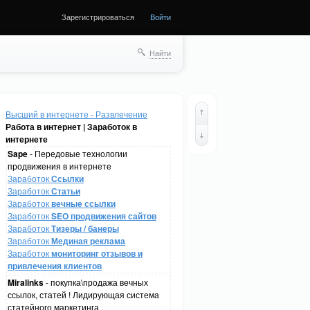
Зарегистрироваться
Войти
Найти
Высший в интернете - Развлечение
Работа в интернет | Заработок в
интернете
Sape
- Передовые технологии
продвижения в интернете
Заработок
Ссылки
Заработок
Статьи
Заработок
вечные ссылки
Заработок
SEO продвижения сайтов
Заработок
Тизеры / банеры
Заработок
Мединая реклама
Заработок
мониторинг отзывов и
привлечения клиентов
Miralinks
- покупка\продажа вечных
ссылок, статей ! Лидирующая система
статейного маркетинга .