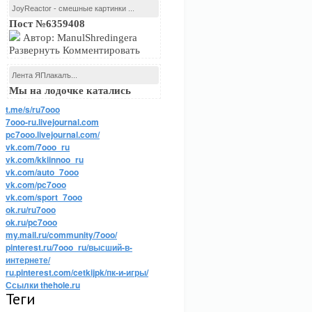
JoyReactor - смешные картинки ...
Пост №6359408
Автор: ManulShredingera
Развернуть Комментировать
Лента ЯПлакалъ...
Мы на лодочке катались
t.me/s/ru7ooo
7ooo-ru.livejournal.com
pc7ooo.livejournal.com/
vk.com/7ooo_ru
vk.com/kkiinnoo_ru
vk.com/auto_7ooo
vk.com/pc7ooo
vk.com/sport_7ooo
ok.ru/ru7ooo
ok.ru/pc7ooo
my.mail.ru/community/7ooo/
pinterest.ru/7ooo_ru/высший-в-
интернете/
ru.pinterest.com/cetkijpk/пк-и-игры/
Ссылки thehole.ru
Теги