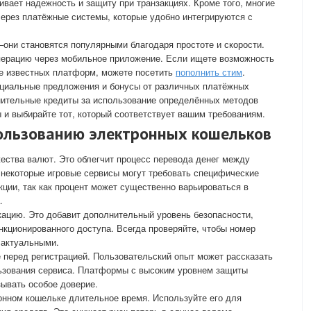
ивает надежность и защиту при транзакциях. Кроме того, многие
ерез платёжные системы, которые удобно интегрируются с
они становятся популярными благодаря простоте и скорости.
перацию через мобильное приложение. Если ищете возможность
ее известных платформ, можете посетить
пополнить стим
.
пециальные предложения и бонусы от различных платёжных
нительные кредиты за использование определённых методов
 и выбирайте тот, который соответствует вашим требованиям.
ользованию электронных кошельков
ества валют. Это облегчит процесс перевода денег между
 некоторые игровые сервисы могут требовать специфические
кции, так как процент может существенно варьироваться в
.
ацию. Это добавит дополнительный уровень безопасности,
нкционированного доступа. Всегда проверяйте, чтобы номер
 актуальными.
е перед регистрацией. Пользовательский опыт может рассказать
льзования сервиса. Платформы с высоким уровнем защиты
ывать особое доверие.
онном кошельке длительное время. Используйте его для