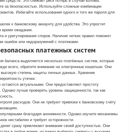
ия средств. Это снижает риск потерь в случае взлома.
те за безопасностью. Используйте сложные комбинации
риантов. Избегайте использования одного и того же пароля для
шелек к банковскому аккаунту для удобства. Это упростит
я время ожидания.
та и урегулирования споров. Наличие четких правил поможет
ае ошибок или недоразумений с платежами.
безопасных платежных систем
ия баланса выделяются несколько платёжных систем, которые
жде всего, обратите внимание на электронные кошельки. Они
 высокую степень защиты личных данных. Хранение
ероятность утечки.
ё остаются актуальными. Они предоставляют простоту
. Однако лучше проверять уровень защищенности, так как
сность.
троля расходов. Они не требуют привязки к банковскому счёту
анзакциях.
популярными благодаря анонимности. Однако изучите механизмы
ынок нестабилен и требует осторожности.
денег сразу привлекают внимание своей доступностью. Они
дства в любое время, но важно выбирать сервисы с высоким