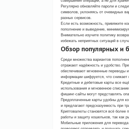
совершения операций, а не для хранен
Регулярно обновляйте пароли и следи
символов, уклоняясь от очевидных ва
разных сервисов.
Если есть возможность, привяжите ко
пополнение и выведение, минимизиру
Внимательно изучите политику возвра
избежать неприятных ситуаций в случ
Обзор популярных и 
Среди множества вариантов пополнен
отражают надёжность и удобство. Пре
обеспечивают мгновенные переводы и
информации шифруется, что снижает в
Кредитные и дебетовые карты все ещ
использования и мгновенное списание
фишинг-сайты могут представлять опа
Предоплаченные карты удобны для кон
и предлагают предсказуемость при тр
Криптовалюты становятся всё более 
работы и защиту кошельков, так как р
Мобильные приложения для перевода 
позволяют отправлять и получать сре