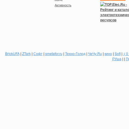
Активность
BrickUFA
|
ZTark
|
Софт
|
smetafor.ru
|
Техно-Голод
|
ЧеЧу.Ru
|
кино
|
Soft
|
:( 0
РУша
| |
П