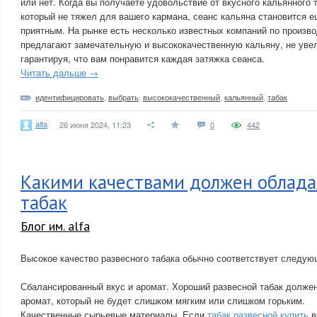
или нет. Когда вы получаете удовольствие от вкусного кальянного 
который не тяжел для вашего кармана, сеанс кальяна становится 
приятным. На рынке есть несколько известных компаний по произво
предлагают замечательную и высококачественную кальяну, не уве
гарантируя, что вам понравится каждая затяжка сеанса.
Читать дальше →
идентифицировать
,
выбрать
,
высококачественный
,
кальянный
,
табак
alfa
26 июня 2024, 11:23
0
442
Какими качествами должен облада
табак
Блог им. alfa
Высокое качество развесного табака обычно соответствует следую
Сбалансированный вкус и аромат. Хороший развесной табак должен
аромат, который не будет слишком мягким или слишком горьким.
Качественные сырьевые материалы. Если
табак развесной купить
в