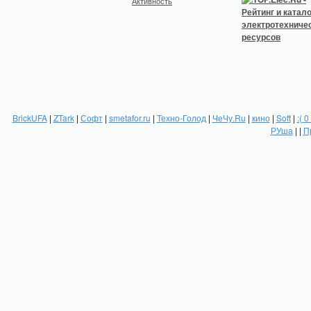
Активность
BrickUFA
|
ZTark
|
Софт
|
smetafor.ru
|
Техно-Голод
|
ЧеЧу.Ru
|
кино
|
Soft
|
:( 0
РУша
| |
П