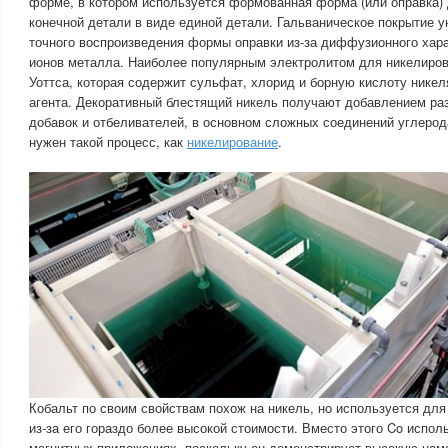
форме, в котором используется формованная форма (или оправка)
конечной детали в виде единой детали. Гальваническое покрытие 
точного воспроизведения формы оправки из-за диффузионного хар
ионов металла. Наиболее популярным электролитом для никелиров
Уоттса, которая содержит сульфат, хлорид и борную кислоту никел
агента. Декоративный блестящий никель получают добавлением ра
добавок и отбеливателей, в основном сложных соединений углерод
нужен такой процесс, как
никелирование
.
Кобальт по своим свойствам похож на никель, но используется для
из-за его гораздо более высокой стоимости. Вместо этого Co испол
магнитных приложениях, поскольку он демонстрирует высокую нам