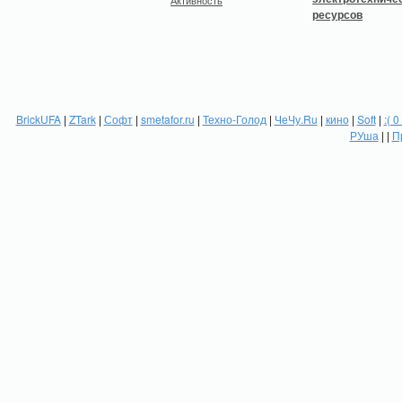
Активность
BrickUFA
|
ZTark
|
Софт
|
smetafor.ru
|
Техно-Голод
|
ЧеЧу.Ru
|
кино
|
Soft
|
:( 0
РУша
| |
П