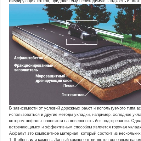
вибрирующих катков, придавая ему необходимую гладкость и плотн
В зависимости от условий дорожных работ и используемого типа а
использоваться и другие методы укладки, например, холодное укл
котором асфальт наносится на поверхность без подогревания. Одна
встречающимся и эффективным способом является горячая укладк
Асфальт это композитное материал, который состоит из нескольких
1. Щебень или камень. Данный компонент является основным напо