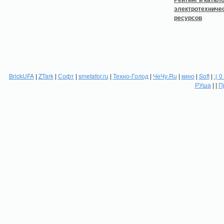
BrickUFA
|
ZTark
|
Софт
|
smetafor.ru
|
Техно-Голод
|
ЧеЧу.Ru
|
кино
|
Soft
|
:( 0
РУша
| |
П