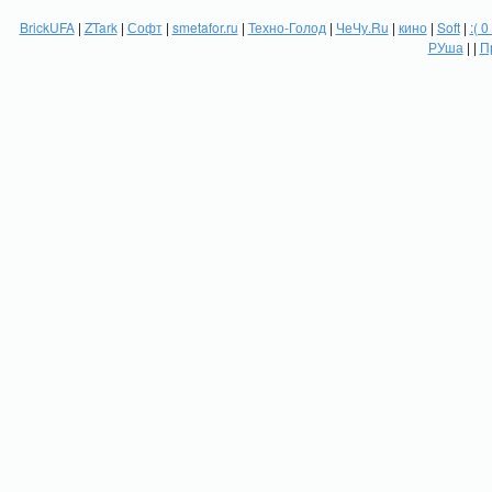
BrickUFA
|
ZTark
|
Софт
|
smetafor.ru
|
Техно-Голод
|
ЧеЧу.Ru
|
кино
|
Soft
|
:( 0
РУша
| |
П