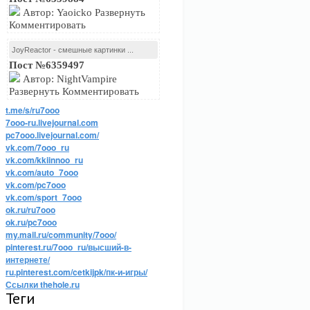
Автор: Yaoicko Развернуть
Комментировать
JoyReactor - смешные картинки ...
Пост №6359497
Автор: NightVampire
Развернуть Комментировать
t.me/s/ru7ooo
7ooo-ru.livejournal.com
pc7ooo.livejournal.com/
vk.com/7ooo_ru
vk.com/kkiinnoo_ru
vk.com/auto_7ooo
vk.com/pc7ooo
vk.com/sport_7ooo
ok.ru/ru7ooo
ok.ru/pc7ooo
my.mail.ru/community/7ooo/
pinterest.ru/7ooo_ru/высший-в-
интернете/
ru.pinterest.com/cetkijpk/пк-и-игры/
Ссылки thehole.ru
Теги