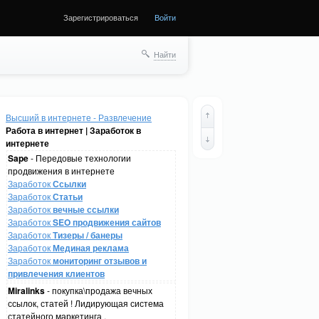
Зарегистрироваться
Войти
Найти
Высший в интернете - Развлечение
Работа в интернет | Заработок в
интернете
Sape
- Передовые технологии
продвижения в интернете
Заработок
Ссылки
Заработок
Статьи
Заработок
вечные ссылки
Заработок
SEO продвижения сайтов
Заработок
Тизеры / банеры
Заработок
Мединая реклама
Заработок
мониторинг отзывов и
привлечения клиентов
Miralinks
- покупка\продажа вечных
ссылок, статей ! Лидирующая система
статейного маркетинга .