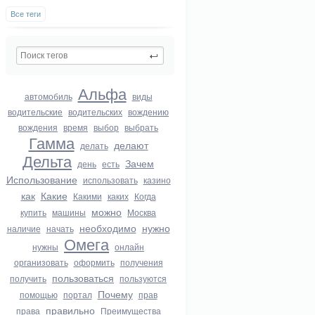
Все теги
Альфа
автомобиль
виды
водительские
водительских
вождению
вождения
время
выбор
выбрать
Гамма
делают
делать
Дельта
Зачем
день
есть
Использование
использовать
казино
как
Какие
Какими
каких
Когда
можно
купить
машины
Москва
необходимо
нужно
наличие
начать
Омега
нужны
онлайн
организовать
оформить
получения
пользоваться
получить
пользуются
Почему
помощью
портал
прав
правильно
права
Преимущества