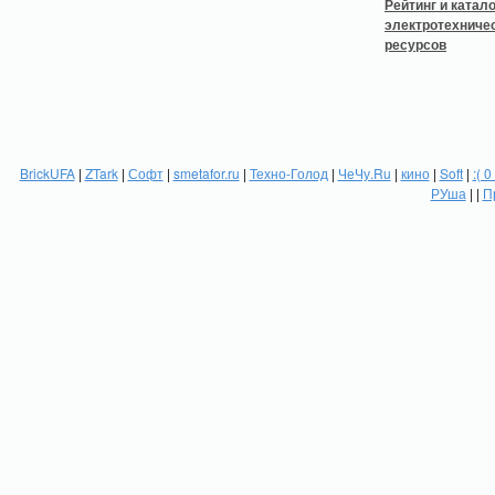
BrickUFA
|
ZTark
|
Софт
|
smetafor.ru
|
Техно-Голод
|
ЧеЧу.Ru
|
кино
|
Soft
|
:( 0
РУша
| |
П