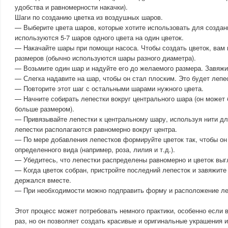
удобства и равномерности накачки).
Шаги по созданию цветка из воздушных шаров.
— Выберите цвета шаров, которые хотите использовать для создан
используются 5-7 шаров одного цвета на один цветок.
— Накачайте шары при помощи насоса. Чтобы создать цветок, вам
размеров (обычно используются шары разного диаметра).
— Возьмите один шар и надуйте его до желаемого размера. Завяжи
— Слегка надавите на шар, чтобы он стал плоским. Это будет лепес
— Повторите этот шаг с остальными шарами нужного цвета.
— Начните собирать лепестки вокруг центрального шара (он может 
больше размером).
— Привязывайте лепестки к центральному шару, используя нити дл
лепестки располагаются равномерно вокруг центра.
— По мере добавления лепестков формируйте цветок так, чтобы он
определенного вида (например, роза, лилия и т.д.).
— Убедитесь, что лепестки распределены равномерно и цветок выг
— Когда цветок собран, пристройте последний лепесток и завяжите 
держался вместе.
— При необходимости можно подправить форму и расположение ле
Этот процесс может потребовать немного практики, особенно если 
раз, но он позволяет создать красивые и оригинальные украшения 