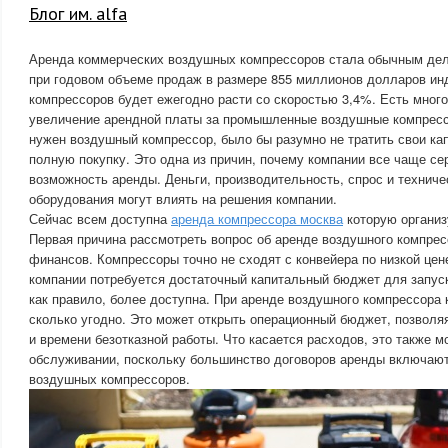
Блог им. alfa
Аренда коммерческих воздушных компрессоров стала обычным дело
при годовом объеме продаж в размере 855 миллионов долларов и
компрессоров будет ежегодно расти со скоростью 3,4%. Есть мног
увеличение арендной платы за промышленные воздушные компресс
нужен воздушный компрессор, было бы разумно не тратить свои ка
полную покупку. Это одна из причин, почему компании все чаще с
возможность аренды. Деньги, производительность, спрос и технич
оборудования могут влиять на решения компании.
Сейчас всем доступна
аренда компрессора москва
которую организ
Первая причина рассмотреть вопрос об аренде воздушного компрес
финансов. Компрессоры точно не сходят с конвейера по низкой цене
компании потребуется достаточный капитальный бюджет для запус
как правило, более доступна. При аренде воздушного компрессора 
сколько угодно. Это может открыть операционный бюджет, позволяя
и времени безотказной работы. Что касается расходов, это также м
обслуживании, поскольку большинство договоров аренды включают
воздушных компрессоров.