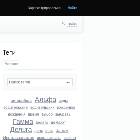
Зарегистрироваться
Войти
Найти
Теги
Все теги
Альфа
автомобиль
виды
водительские
водительских
вождению
вождения
время
выбор
выбрать
Гамма
делают
делать
Дельта
Зачем
день
есть
Использование
использовать
казино