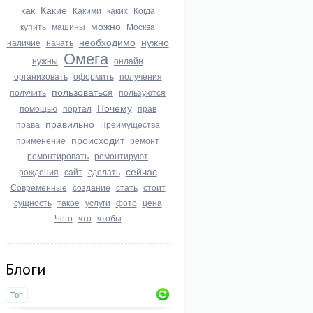
как
Какие
Какими
каких
Когда
можно
купить
машины
Москва
необходимо
нужно
наличие
начать
Омега
нужны
онлайн
организовать
оформить
получения
пользоваться
получить
пользуются
Почему
помощью
портал
прав
правильно
права
Преимущества
происходит
применение
ремонт
ремонтировать
ремонтируют
сейчас
рождения
сайт
сделать
Современные
создание
стать
стоит
сущность
такое
услуги
фото
цена
Чего
что
чтобы
Блоги
Топ