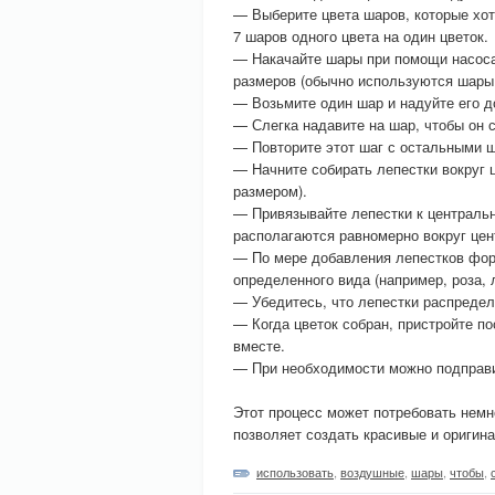
— Выберите цвета шаров, которые хот
7 шаров одного цвета на один цветок.
— Накачайте шары при помощи насоса
размеров (обычно используются шары 
— Возьмите один шар и надуйте его д
— Слегка надавите на шар, чтобы он с
— Повторите этот шаг с остальными ш
— Начните собирать лепестки вокруг 
размером).
— Привязывайте лепестки к центральн
располагаются равномерно вокруг цен
— По мере добавления лепестков форм
определенного вида (например, роза, л
— Убедитесь, что лепестки распредел
— Когда цветок собран, пристройте по
вместе.
— При необходимости можно подправи
Этот процесс может потребовать немно
позволяет создать красивые и оригин
использовать
,
воздушные
,
шары
,
чтобы
,