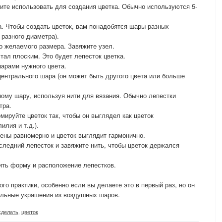
ите использовать для создания цветка. Обычно используются 5-
. Чтобы создать цветок, вам понадобятся шары разных
разного диаметра).
о желаемого размера. Завяжите узел.
тал плоским. Это будет лепесток цветка.
арами нужного цвета.
центрального шара (он может быть другого цвета или больше
ому шару, используя нити для вязания. Обычно лепестки
тра.
ируйте цветок так, чтобы он выглядел как цветок
илия и т.д.).
ены равномерно и цветок выглядит гармонично.
следний лепесток и завяжите нить, чтобы цветок держался
ть форму и расположение лепестков.
го практики, особенно если вы делаете это в первый раз, но он
альные украшения из воздушных шаров.
сделать
,
цветок