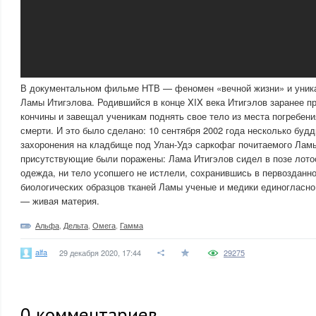
В документальном фильме НТВ — феномен «вечной жизни» и уник
Ламы Итигэлова. Родившийся в конце XIX века Итигэлов заранее п
кончины и завещал ученикам поднять свое тело из места погребени
смерти. И это было сделано: 10 сентября 2002 года несколько буд
захоронения на кладбище под Улан-Удэ саркофаг почитаемого Ламы
присутствующие были поражены: Лама Итигэлов сидел в позе лотоса
одежда, ни тело усопшего не истлели, сохранившись в первозданн
биологических образцов тканей Ламы ученые и медики единогласно
— живая материя.
Альфа
,
Дельта
,
Омега
,
Гамма
alfa
29 декабря 2020, 17:44
29275
0
комментариев