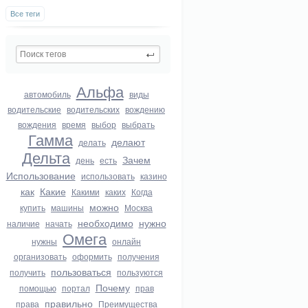
Все теги
Альфа
автомобиль
виды
водительские
водительских
вождению
вождения
время
выбор
выбрать
Гамма
делают
делать
Дельта
Зачем
день
есть
Использование
использовать
казино
как
Какие
Какими
каких
Когда
можно
купить
машины
Москва
необходимо
нужно
наличие
начать
Омега
нужны
онлайн
организовать
оформить
получения
пользоваться
получить
пользуются
Почему
помощью
портал
прав
правильно
права
Преимущества