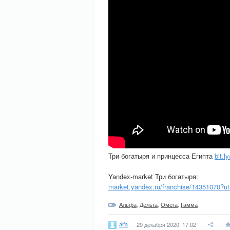
Три богатыря и принцесса Египта
bit.l
Yandex-market Три богатыря:
market.yandex.ru/franchise/14351070?
Альфа
,
Дельта
,
Омега
,
Гамма
alfa
29 декабря 2020, 17:02