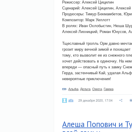
Режиссер: Алексей Цицилин
Сценарий: Алексей Цицилин, Алексей
Продюсеры: Тимур Бекмамбетов, Юри
Композитор: Марк Уиллотт
В ролях: Иван Охлобыстин, Нюша Шур
Алексей Лихницкий, Роман Юнусов, А
Тщеславный тролль Орм давно мечтает
грозит миру вечной зимой и похищает
тому, кто вызволит ее из снежного п
хочет действовать в одиночку. На нем
впереди — опасный путь к замку Снеж
Герда, застенчивый Кай, удалая Альф
невероятные приключения!
Альфа
,
Дельта
,
Омега
,
Гамма
alfa
29 декабря 2020, 17:04
Алеша Попович и Т