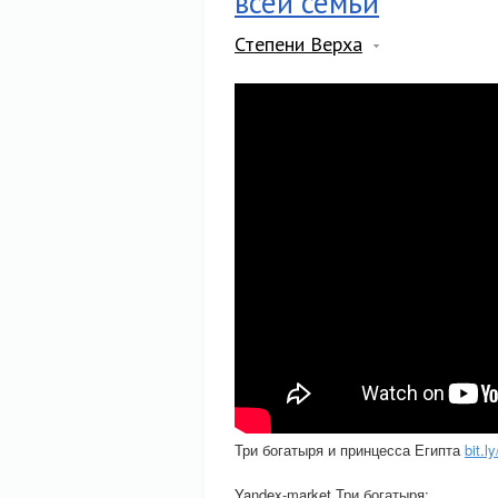
всей семьи
Степени Верха
Три богатыря и принцесса Египта
bit.l
Yandex-market Три богатыря: