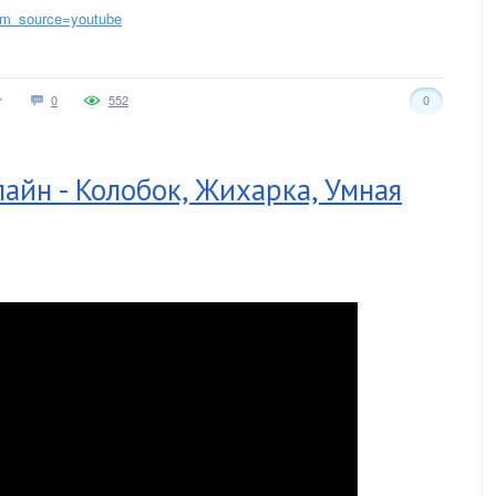
utm_source=youtube
0
552
0
айн - Колобок, Жихарка, Умная