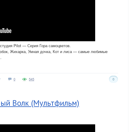
тудия Pilot — Серия Гора самоцветов.
обок, Жихарка, Умная дочка, Кот и лиса — самые любимые
.
0
545
0
рый Волк (Мультфильм)