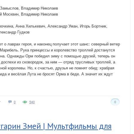
 Замыслов, Владимир Николаев
й Москвин, Владимир Николаев
очкина, Анна Хилькевич, Александр Уман, Игорь Бортник,
лександр Гудков
 о лаврах героя, и наконец получает этот шанс: северный ветер
 Марибель. Рука принцессы и королевство троллей достанутся
лена. Однажды Орм победил зиму с помощью друзей, теперь он
 доспехи из сковородок, за ним — отряд трусливых троллей, а
ной королевы. Но, к счастью, друзья не помнят обид: храбрая
ида и весёлая Лута не бросят Орма в беде. А значит их ждут
0
540
0
угарин Змей | Мультфильмы для