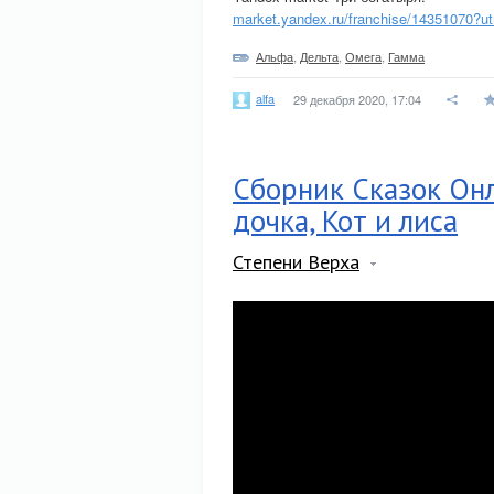
market.yandex.ru/franchise/14351070?
Альфа
,
Дельта
,
Омега
,
Гамма
alfa
29 декабря 2020, 17:04
Сборник Сказок Онл
дочка, Кот и лиса
Степени Верха