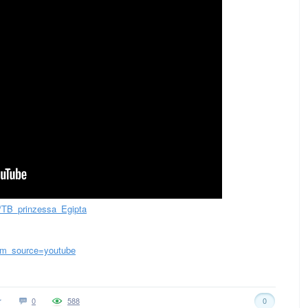
y/TB_prinzessa_Egipta
utm_source=youtube
0
588
0