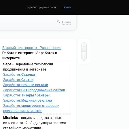
Зарегистрироваться
Войти
Найти
Высший в интернете - Развлечение
Работа в интернет | Заработок в
интернете
Sape
- Передовые технологии
продвижения в интернете
Заработок
Ссылки
Заработок
Статьи
Заработок
вечные ссылки
Заработок
SEO продвижения сайтов
Заработок
Тизеры / банеры
Заработок
Мединая реклама
Заработок
мониторинг отзывов и
привлечения клиентов
Miralinks
- покупка\продажа вечных
ссылок, статей ! Лидирующая система
статейного маркетинга .