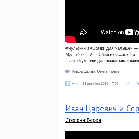
#Мультики и #Сказки для малышей — с
Мультбокс TV — Сборник Сказок #Кол
сказки мультики для самых маленьких
Альфа
,
Дельта
,
Омега
,
Гамма
alfa
29 декабря 2020, 17:03
Иван Царевич и Се
Степени Верха