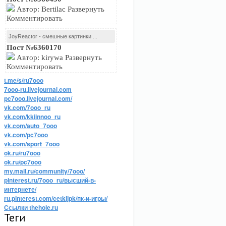
Автор: Bertilac Развернуть
Комментировать
JoyReactor - смешные картинки ...
Пост №6360170
Автор: kirywa Развернуть
Комментировать
t.me/s/ru7ooo
7ooo-ru.livejournal.com
pc7ooo.livejournal.com/
vk.com/7ooo_ru
vk.com/kkiinnoo_ru
vk.com/auto_7ooo
vk.com/pc7ooo
vk.com/sport_7ooo
ok.ru/ru7ooo
ok.ru/pc7ooo
my.mail.ru/community/7ooo/
pinterest.ru/7ooo_ru/высший-в-
интернете/
ru.pinterest.com/cetkijpk/пк-и-игры/
Ссылки thehole.ru
Теги