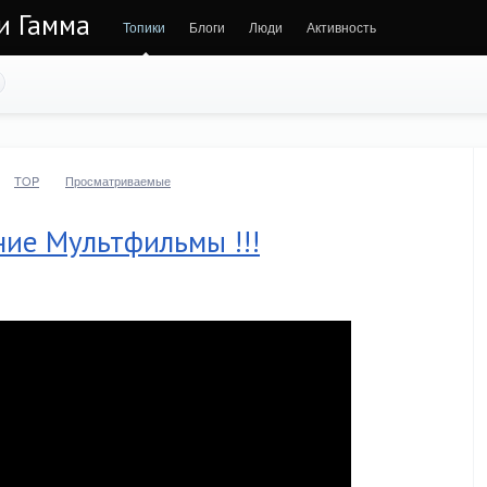
 и Гамма
Топики
Блоги
Люди
Активность
TOP
Просматриваемые
ние Мультфильмы !!!