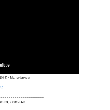
2014) / Мультфильм
PZ
=======================
чения, Семейный