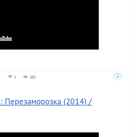
0
688
0
: Перезаморозка (2014) /