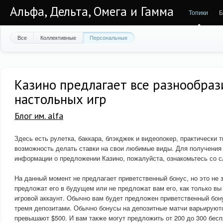
Альфа, Дельта, Омега и Гамма
Топики
Б
Все
Коллективные
Персональные
Казино предлагает все разнообра
настольных игр
Блог им. alfa
Здесь есть рулетка, баккара, блэкджек и видеопокер, практически т
возможность делать ставки на свои любимые виды. Для получения
информации о предложении Казино, пожалуйста, ознакомьтесь со 
На данный момент не предлагает приветственный бонус, но это не з
предложат его в будущем или не предложат вам его, как только вы
игровой аккаунт. Обычно вам будет предложен приветственный бон
тремя депозитами. Обычно бонусы на депозитные матчи варьируютс
превышают $500. И вам также могут предложить от 200 до 300 бес