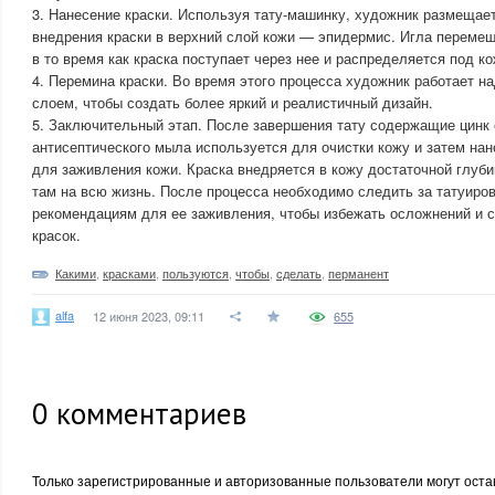
3. Нанесение краски. Используя тату-машинку, художник размещает
внедрения краски в верхний слой кожи — эпидермис. Игла перемещ
в то время как краска поступает через нее и распределяется под ко
4. Перемина краски. Во время этого процесса художник работает на
слоем, чтобы создать более яркий и реалистичный дизайн.
5. Заключительный этап. После завершения тату содержащие цинк 
антисептического мыла используется для очистки кожу и затем на
для заживления кожи. Краска внедряется в кожу достаточной глуби
там на всю жизнь. После процесса необходимо следить за татуиро
рекомендациям для ее заживления, чтобы избежать осложнений и 
красок.
Какими
,
красками
,
пользуются
,
чтобы
,
сделать
,
перманент
alfa
12 июня 2023, 09:11
655
0
комментариев
Только зарегистрированные и авторизованные пользователи могут оста