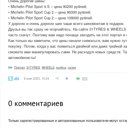
Очень дорогие шины:
• Michelin Pilot Sport 4 S – цена 90200 рублей;
• Michelin Pilot Sport Cup 2 – цена 90300 рублей;
• Michelin Pilot Sport Cup 2 – цена 109000 рублей.
У дорогих и очень дорогих шин чаше всего шиномонтаж в подарок.
Друзья вы так сразу не огорчайтесь. На сайте 31TYRES & WHEELS 
часто скачут. Поэтому вам надо почаще заходить на этот портал и
Как только вы заметили, что цены начали снижаться, вам нужно ту
покупку. Потом, когда у вас появиться двойной или даже тройной 
сможете ими манипулировать сами. Не расходуя новых средств. Та
автомобилисты!
Портал
,
31TYRES
,
WHEELS
,
колёса
,
сезон
alfa
8 мая 2023, 10:24
973
0
комментариев
Только зарегистрированные и авторизованные пользователи могут оста