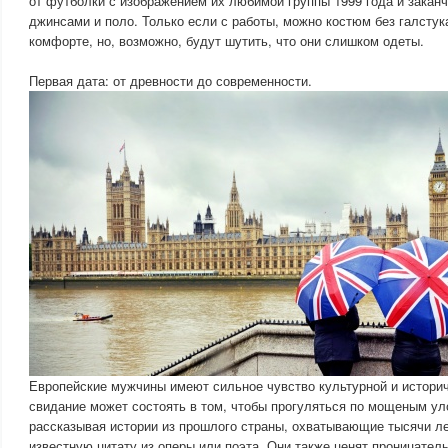
от футболки с изображением их любимой группы 1999 года и закан
джинсами и поло. Только если с работы, можно костюм без галстук
комфорте, но, возможно, будут шутить, что они слишком одеты.
Первая дата: от древности до современности.
Европейские мужчины имеют сильное чувство культурной и историч
свидание может состоять в том, чтобы прогуляться по мощеным ул
рассказывая истории из прошлого страны, охватывающие тысячи ле
известную цитату из оперы или поэта. Они также ценят проницате