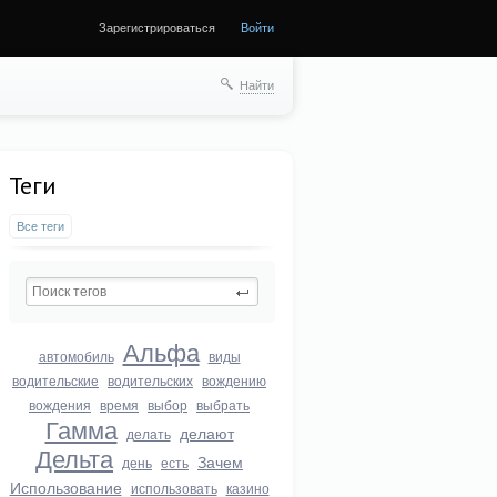
Зарегистрироваться
Войти
Найти
Теги
Все теги
Альфа
автомобиль
виды
водительские
водительских
вождению
вождения
время
выбор
выбрать
Гамма
делают
делать
Дельта
Зачем
день
есть
Использование
использовать
казино