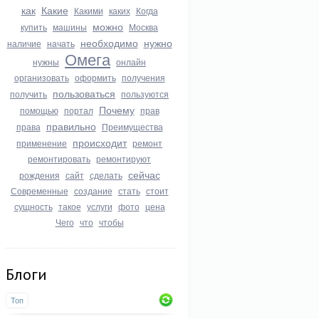
как
Какие
Какими
каких
Когда
можно
купить
машины
Москва
необходимо
нужно
наличие
начать
Омега
нужны
онлайн
организовать
оформить
получения
пользоваться
получить
пользуются
Почему
помощью
портал
прав
правильно
права
Преимущества
происходит
применение
ремонт
ремонтировать
ремонтируют
сейчас
рождения
сайт
сделать
Современные
создание
стать
стоит
сущность
такое
услуги
фото
цена
Чего
что
чтобы
Блоги
Топ