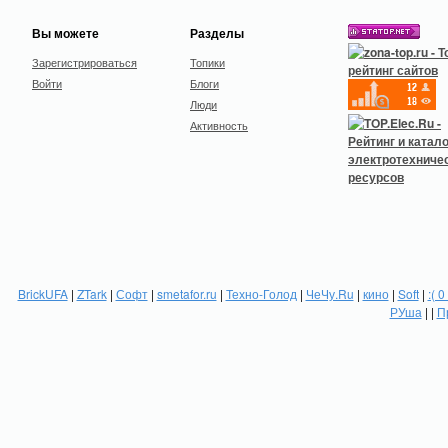
Вы можете
Разделы
Зарегистрироваться
Топики
Войти
Блоги
Люди
Активность
BrickUFA
|
ZTark
|
Софт
|
smetafor.ru
|
Техно-Голод
|
ЧеЧу.Ru
|
кино
|
Soft
|
:( 0
РУша
| |
П