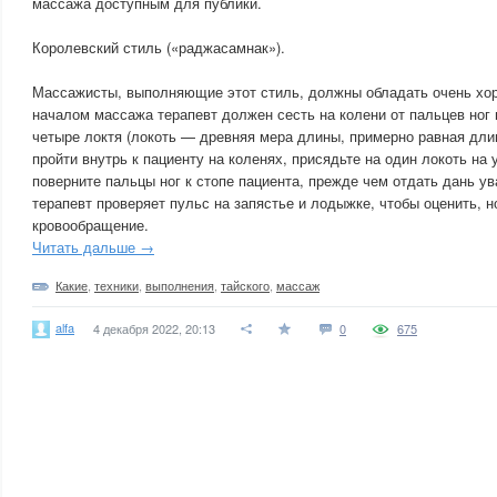
массажа доступным для публики.
Королевский стиль («раджасамнак»).
Массажисты, выполняющие этот стиль, должны обладать очень хо
началом массажа терапевт должен сесть на колени от пальцев ног 
четыре локтя (локоть — древняя мера длины, примерно равная длин
пройти внутрь к пациенту на коленях, присядьте на один локоть на 
поверните пальцы ног к стопе пациента, прежде чем отдать дань у
терапевт проверяет пульс на запястье и лодыжке, чтобы оценить, 
кровообращение.
Читать дальше →
Какие
,
техники
,
выполнения
,
тайского
,
массаж
alfa
4 декабря 2022, 20:13
0
675