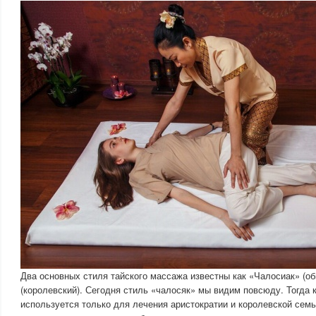
Два основных стиля тайского массажа известны как «Чалосиак» (о
(королевский). Сегодня стиль «чалосяк» мы видим повсюду. Тогда 
используется только для лечения аристократии и королевской семь