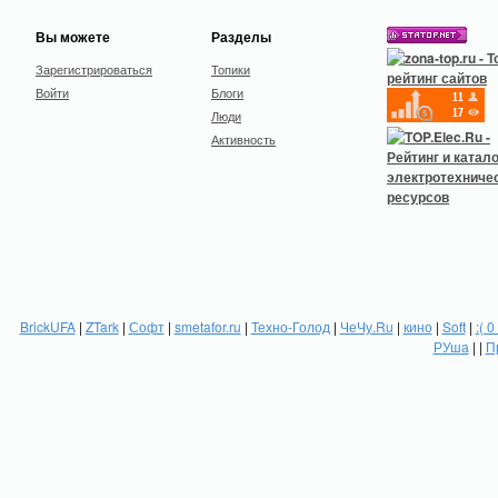
Вы можете
Разделы
Зарегистрироваться
Топики
Войти
Блоги
Люди
Активность
BrickUFA
|
ZTark
|
Софт
|
smetafor.ru
|
Техно-Голод
|
ЧеЧу.Ru
|
кино
|
Soft
|
:( 0
РУша
| |
П