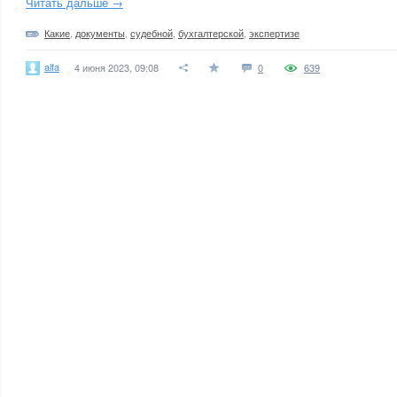
Читать дальше →
Какие
,
документы
,
судебной
,
бухгалтерской
,
экспертизе
alfa
4 июня 2023, 09:08
0
639