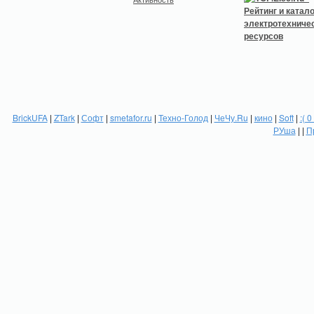
BrickUFA
|
ZTark
|
Софт
|
smetafor.ru
|
Техно-Голод
|
ЧеЧу.Ru
|
кино
|
Soft
|
:( 0
РУша
| |
П