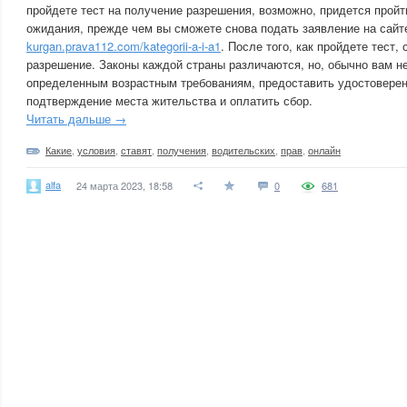
пройдете тест на получение разрешения, возможно, придется прой
ожидания, прежде чем вы сможете снова подать заявление на сайт
kurgan.prava112.com/kategorii-a-i-a1
. После того, как пройдете тест,
разрешение. Законы каждой страны различаются, но, обычно вам н
определенным возрастным требованиям, предоставить удостоверен
подтверждение места жительства и оплатить сбор.
Читать дальше →
Какие
,
условия
,
ставят
,
получения
,
водительских
,
прав
,
онлайн
alfa
24 марта 2023, 18:58
0
681