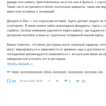
дорадо или сибаса, приготовленных на углях или в фольге, с соусо
Также часто встречаются более экзотичные варианты, такие как мо
манго или осьминог с чечевицей.
Десерты в Zea — это отдельная история. Здесь делают акцент на т
сочетаниях. В меню можно найти шоколадные фонданты, тарты с с
сорбеты. Особое внимание уделяется кофе-сервису, где подаются sp
авторские коктейли и вина из тщательно отобранной винной карты.
Важно отметить, что меню ресторана носит сезонный характер, по
могут варьироваться в зависимости от времени года и доступности
посещением рекомендуется ознакомиться с актуальным меню на о
заведения или уточнить его в ресторане.
Читать дальше →
Какие
,
гастрономические
,
блюда
,
предлагают
,
московском
,
ресторане
,
Zea
alfa
30 мая 2026, 09:36
0
754