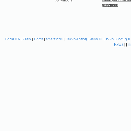
Активность
BrickUFA
|
ZTark
|
Софт
|
smetafor.ru
|
Техно-Голод
|
ЧеЧу.Ru
|
кино
|
Soft
|
:( 0
РУша
| |
П