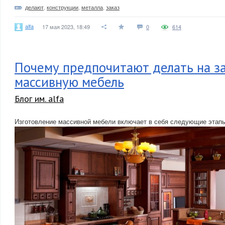
делают
,
конструкции
,
металла
,
заказ
alfa
17 мая 2023, 18:49
0
614
Почему предпочитают делать на з
массивную мебель
Блог им. alfa
Изготовление массивной мебели включает в себя следующие этап