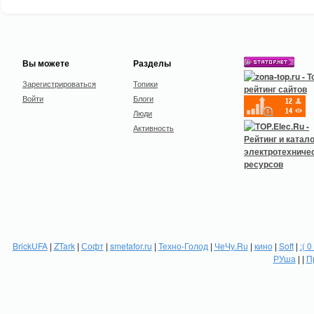
Вы можете
Разделы
Зарегистрироваться
Топики
Войти
Блоги
Люди
Активность
BrickUFA
|
ZTark
|
Софт
|
smetafor.ru
|
Техно-Голод
|
ЧеЧу.Ru
|
кино
|
Soft
|
:( 0
РУша
| |
П