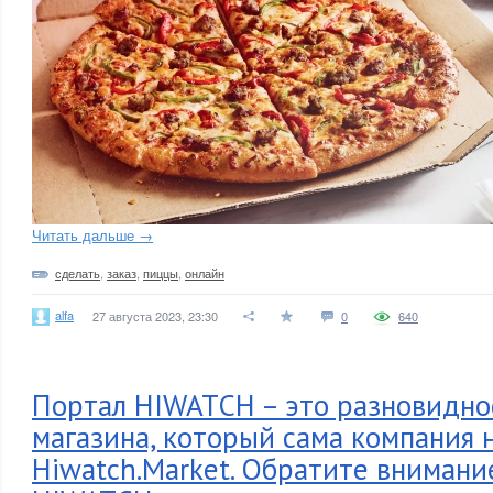
Читать дальше →
сделать
,
заказ
,
пиццы
,
онлайн
alfa
27 августа 2023, 23:30
0
640
Портал HIWATCH – это разновидно
магазина, который сама компания 
Hiwatch.Market. Обратите внимание