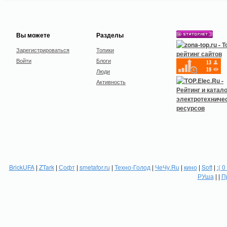
Вы можете
Разделы
Зарегистрироваться
Топики
Войти
Блоги
Люди
Активность
BrickUFA
|
ZTark
|
Софт
|
smetafor.ru
|
Техно-Голод
|
ЧеЧу.Ru
|
кино
|
Soft
|
:( 0
РУша
| |
П