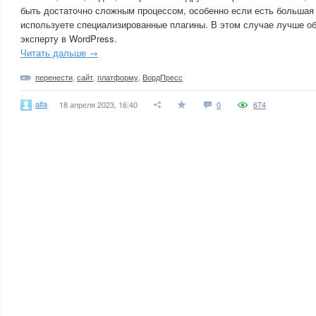
быть достаточно сложным процессом, особенно если есть большая
используете специализированные плагины. В этом случае лучше о
эксперту в WordPress.
Читать дальше →
перенести
,
сайт
,
платформу
,
ВордПресс
alfa
18 апреля 2023, 16:40
0
674