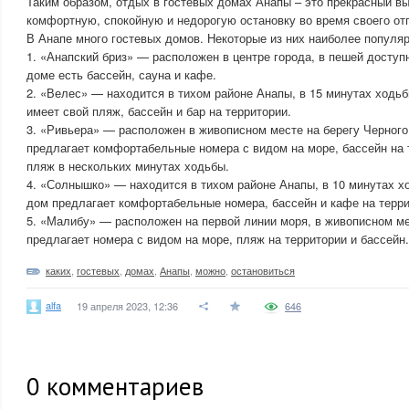
Таким образом, отдых в гостевых домах Анапы – это прекрасный вы
комфортную, спокойную и недорогую остановку во время своего от
В Анапе много гостевых домов. Некоторые из них наиболее популяр
1. «Анапский бриз» — расположен в центре города, в пешей доступн
доме есть бассейн, сауна и кафе.
2. «Велес» — находится в тихом районе Анапы, в 15 минутах ходьб
имеет свой пляж, бассейн и бар на территории.
3. «Ривьера» — расположен в живописном месте на берегу Черного
предлагает комфортабельные номера с видом на море, бассейн на 
пляж в нескольких минутах ходьбы.
4. «Солнышко» — находится в тихом районе Анапы, в 10 минутах хо
дом предлагает комфортабельные номера, бассейн и кафе на терри
5. «Малибу» — расположен на первой линии моря, в живописном ме
предлагает номера с видом на море, пляж на территории и бассейн.
каких
,
гостевых
,
домах
,
Анапы
,
можно
,
остановиться
alfa
19 апреля 2023, 12:36
646
0
комментариев