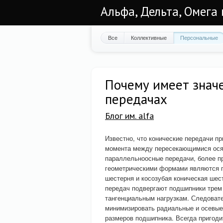
Альфа, Дельта, Омега
Все
Коллективные
Персональные
Почему имеет знач
передачах
Блог им. alfa
Известно, что конические передачи п
момента между пересекающимися осям
параллельноосные передачи, более п
геометрическими формами являются п
шестерня и косозубая коническая шест
передач подвергают подшипники трем 
тангенциальным нагрузкам. Следовате
минимизировать радиальные и осевые
размеров подшипника. Всегда пригод