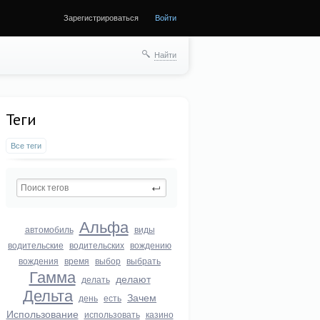
Зарегистрироваться
Войти
Найти
Теги
Все теги
Альфа
автомобиль
виды
водительские
водительских
вождению
вождения
время
выбор
выбрать
Гамма
делают
делать
Дельта
Зачем
день
есть
Использование
использовать
казино