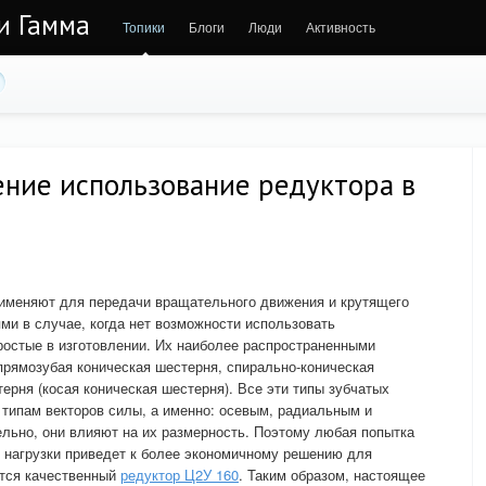
 и Гамма
Топики
Блоги
Люди
Активность
ение использование редуктора в
рименяют для передачи вращательного движения и крутящего
и в случае, когда нет возможности использовать
ростые в изготовлении. Их наиболее распространенными
рямозубая коническая шестерня, спирально-коническая
ерня (косая коническая шестерня). Все эти типы зубчатых
типам векторов силы, а именно: осевым, радиальным и
льно, они влияют на их размерность. Поэтому любая попытка
 нагрузки приведет к более экономичному решению для
ится качественный
редуктор Ц2У 160
. Таким образом, настоящее