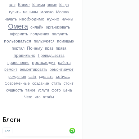
как
Какие
Какими
каких
Когда
можно
купить
машины
Москва
необходимо
нужно
начать
нужны
Омега
онлайн
организовать
оформить
получения
получить
пользоваться
пользуются
помощью
Почему
портал
прав
права
правильно
Преимущества
происходит
применение
работа
ремонт
ремонтировать
ремонтируют
сейчас
рождения
сайт
сделать
Современные
создание
стать
стоит
сущность
такое
услуги
фото
цена
Чего
что
чтобы
Блоги
Топ